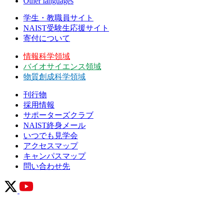
Other languages
学生・教職員サイト
NAIST受験生応援サイト
寄付について
情報科学領域
バイオサイエンス領域
物質創成科学領域
刊行物
採用情報
サポーターズクラブ
NAIST終身メール
いつでも見学会
アクセスマップ
キャンパスマップ
問い合わせ先