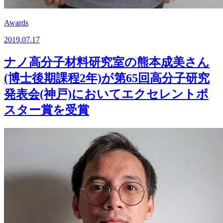
Awards
2019.07.17
ナノ高分子材料研究室の熊本成美さん
(博士後期課程2年)が第65回高分子研究
発表会(神戸)においてエクセレントポ
スター賞を受賞