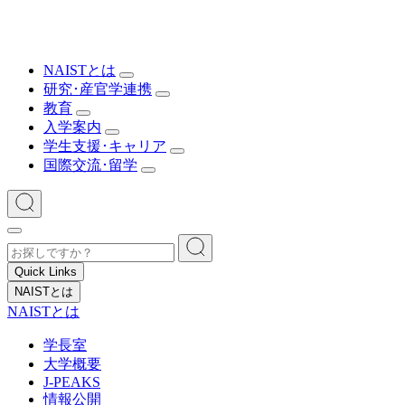
NAISTとは
研究･産官学連携
教育
入学案内
学生支援･キャリア
国際交流･留学
Quick Links
NAISTとは
NAISTとは
学長室
大学概要
J-PEAKS
情報公開