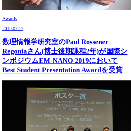
Awards
2019.07.17
数理情報学研究室のPaul Rossener
Regoniaさん(博士後期課程2年)が国際シ
ンポジウムEM-NANO 2019において
Best Student Presentation Awardを受賞