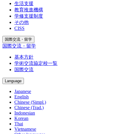
生活支援
教育推進機構
学修支援制度
その他
CISS
国際交流・留学
国際交流・留学
基本方針
学術交流協定校一覧
国際交流
Language
Japanese
English
Chinese (Simpl.)
Chinese (Trad.)
Indonesian
Korean
Thai
Vietnamese