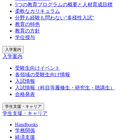
5つの教育プログラムの概要と人材育成目標
柔軟なカリキュラム
分野も経験も問わない"多様性入試"
教育の特色
教育の方針
学位授与
入学案内
入学案内
受験生向けイベント
各領域の受験生向け情報
入試情報
入試情報（科目等履修生・研究生・聴講生）
合格発表
学生支援・キャリア
学生支援・キャリア
Handbooks
学務関係
経済支援