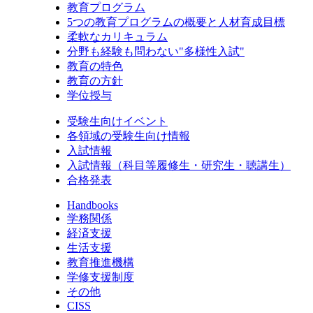
教育プログラム
5つの教育プログラムの概要と人材育成目標
柔軟なカリキュラム
分野も経験も問わない"多様性入試"
教育の特色
教育の方針
学位授与
受験生向けイベント
各領域の受験生向け情報
入試情報
入試情報（科目等履修生・研究生・聴講生）
合格発表
Handbooks
学務関係
経済支援
生活支援
教育推進機構
学修支援制度
その他
CISS