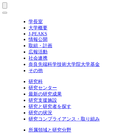
学長室
大学概要
J-PEAKS
情報公開
取組・計画
広報活動
社会連携
奈良先端科学技術大学院大学基金
その他
研究科
研究センター
最新の研究成果
研究支援施設
研究と研究者を探す
研究の状況
研究コンプライアンス・取り組み
所属領域と研究分野