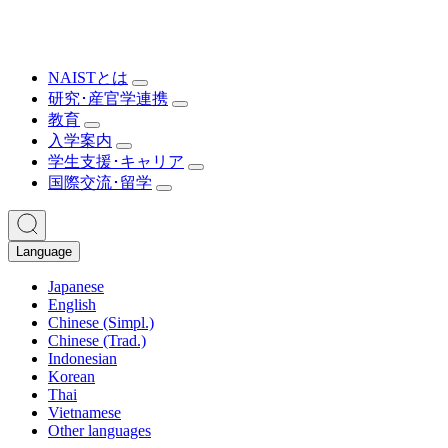
NAISTとは
研究･産官学連携
教育
入学案内
学生支援･キャリア
国際交流･留学
Language
Japanese
English
Chinese (Simpl.)
Chinese (Trad.)
Indonesian
Korean
Thai
Vietnamese
Other languages