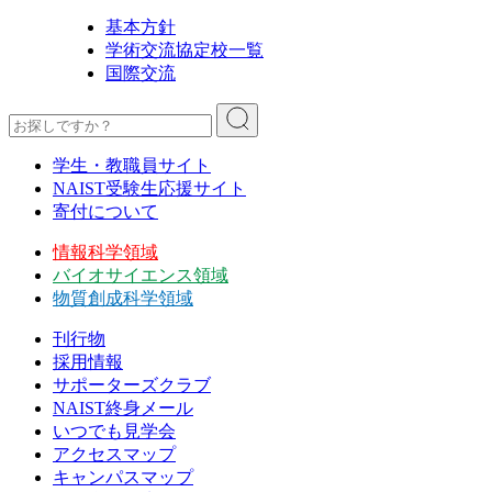
基本方針
学術交流協定校一覧
国際交流
学生・教職員サイト
NAIST受験生応援サイト
寄付について
情報科学領域
バイオサイエンス領域
物質創成科学領域
刊行物
採用情報
サポーターズクラブ
NAIST終身メール
いつでも見学会
アクセスマップ
キャンパスマップ