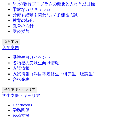
5つの教育プログラムの概要と人材育成目標
柔軟なカリキュラム
分野も経験も問わない"多様性入試"
教育の特色
教育の方針
学位授与
入学案内
入学案内
受験生向けイベント
各領域の受験生向け情報
入試情報
入試情報（科目等履修生・研究生・聴講生）
合格発表
学生支援・キャリア
学生支援・キャリア
Handbooks
学務関係
経済支援