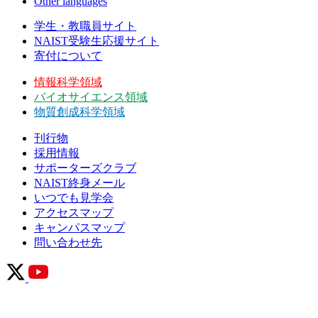
Other languages
学生・教職員サイト
NAIST受験生応援サイト
寄付について
情報科学領域
バイオサイエンス領域
物質創成科学領域
刊行物
採用情報
サポーターズクラブ
NAIST終身メール
いつでも見学会
アクセスマップ
キャンパスマップ
問い合わせ先