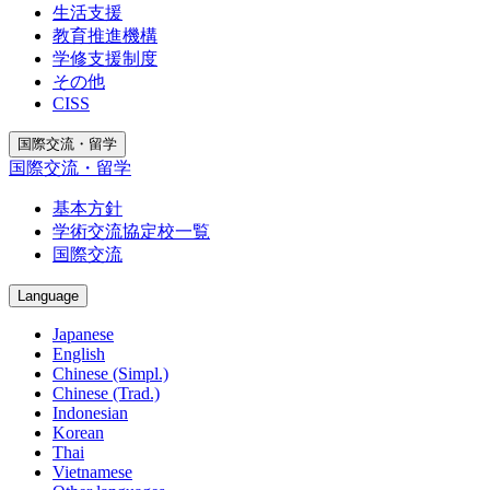
生活支援
教育推進機構
学修支援制度
その他
CISS
国際交流・留学
国際交流・留学
基本方針
学術交流協定校一覧
国際交流
Language
Japanese
English
Chinese (Simpl.)
Chinese (Trad.)
Indonesian
Korean
Thai
Vietnamese