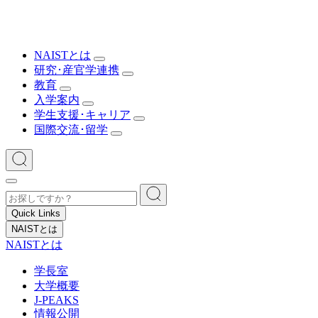
NAISTとは
研究･産官学連携
教育
入学案内
学生支援･キャリア
国際交流･留学
Quick Links
NAISTとは
NAISTとは
学長室
大学概要
J-PEAKS
情報公開