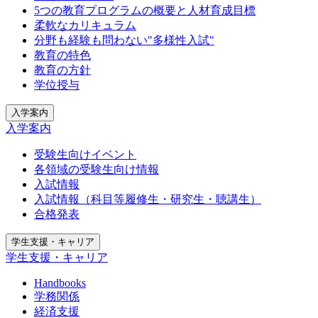
5つの教育プログラムの概要と人材育成目標
柔軟なカリキュラム
分野も経験も問わない"多様性入試"
教育の特色
教育の方針
学位授与
入学案内
入学案内
受験生向けイベント
各領域の受験生向け情報
入試情報
入試情報（科目等履修生・研究生・聴講生）
合格発表
学生支援・キャリア
学生支援・キャリア
Handbooks
学務関係
経済支援