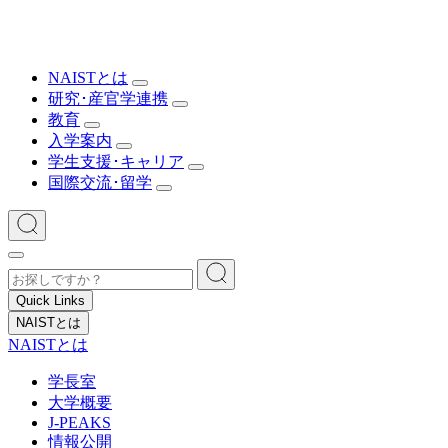
NAISTとは
研究･産官学連携
教育
入学案内
学生支援･キャリア
国際交流･留学
Quick Links
NAISTとは
NAISTとは
学長室
大学概要
J-PEAKS
情報公開