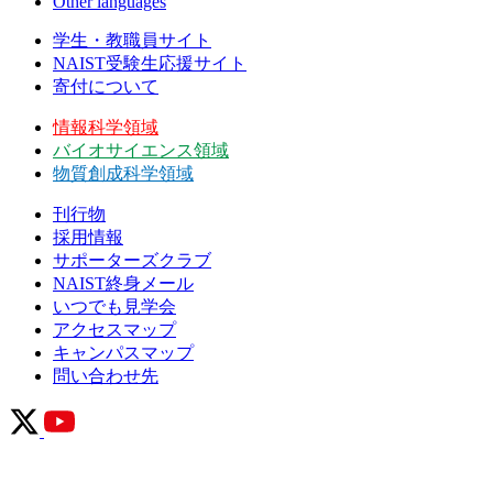
Other languages
学生・教職員サイト
NAIST受験生応援サイト
寄付について
情報科学領域
バイオサイエンス領域
物質創成科学領域
刊行物
採用情報
サポーターズクラブ
NAIST終身メール
いつでも見学会
アクセスマップ
キャンパスマップ
問い合わせ先