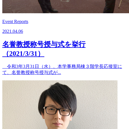
Event Reports
2021.04.06
名誉教授称号授与式を挙行
（2021/3/31）
令和3年3月31日（水）、本学事務局棟３階学長応接室に
て、名誉教授称号授与式が...