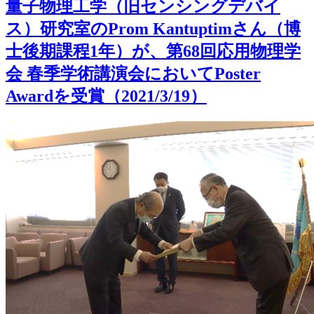
量子物理工学（旧センシングデバイ
ス）研究室のProm Kantuptimさん（博
士後期課程1年）が、第68回応用物理学
会 春季学術講演会においてPoster
Awardを受賞（2021/3/19）