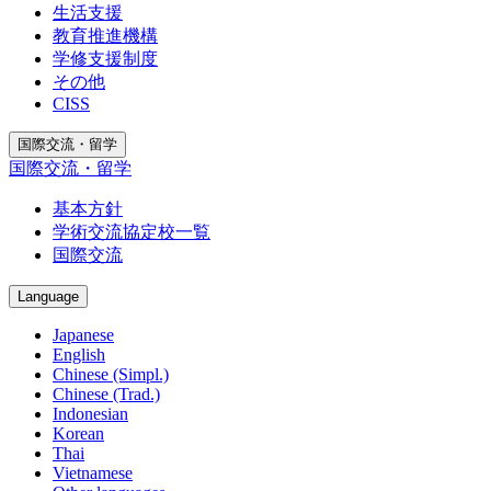
生活支援
教育推進機構
学修支援制度
その他
CISS
国際交流・留学
国際交流・留学
基本方針
学術交流協定校一覧
国際交流
Language
Japanese
English
Chinese (Simpl.)
Chinese (Trad.)
Indonesian
Korean
Thai
Vietnamese