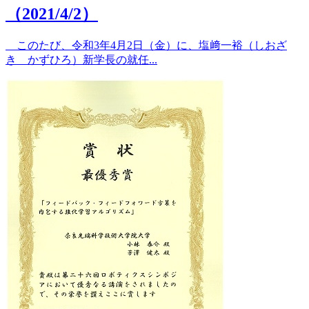
（2021/4/2）
このたび、令和3年4月2日（金）に、塩﨑一裕（しおざ
き かずひろ）新学長の就任...