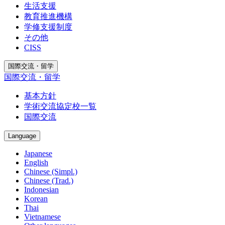
生活支援
教育推進機構
学修支援制度
その他
CISS
国際交流・留学
国際交流・留学
基本方針
学術交流協定校一覧
国際交流
Language
Japanese
English
Chinese (Simpl.)
Chinese (Trad.)
Indonesian
Korean
Thai
Vietnamese