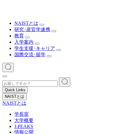
NAISTとは
研究･産官学連携
教育
入学案内
学生支援･キャリア
国際交流･留学
Quick Links
NAISTとは
NAISTとは
学長室
大学概要
J-PEAKS
情報公開