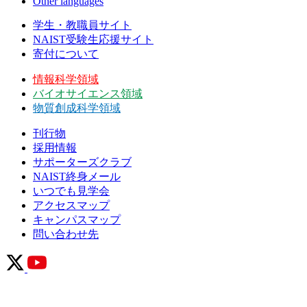
Other languages
学生・教職員サイト
NAIST受験生応援サイト
寄付について
情報科学領域
バイオサイエンス領域
物質創成科学領域
刊行物
採用情報
サポーターズクラブ
NAIST終身メール
いつでも見学会
アクセスマップ
キャンパスマップ
問い合わせ先