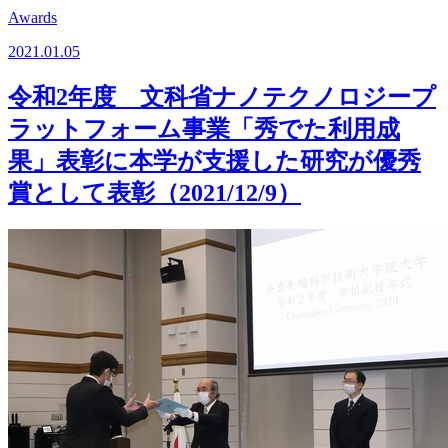
Awards
2021.01.05
令和2年度 文科省ナノテクノロジープ
ラットフォーム事業「秀でた利用成
果」表彰に本学が支援した研究が優秀
賞として表彰（2021/12/9）