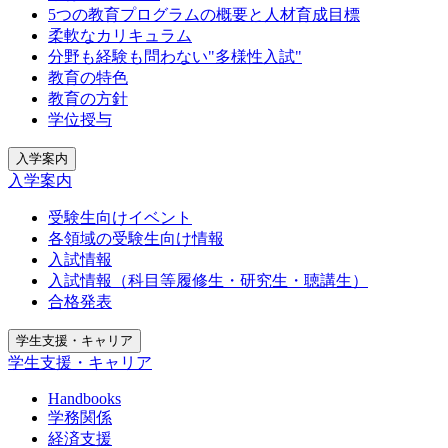
5つの教育プログラムの概要と人材育成目標
柔軟なカリキュラム
分野も経験も問わない"多様性入試"
教育の特色
教育の方針
学位授与
入学案内
入学案内
受験生向けイベント
各領域の受験生向け情報
入試情報
入試情報（科目等履修生・研究生・聴講生）
合格発表
学生支援・キャリア
学生支援・キャリア
Handbooks
学務関係
経済支援