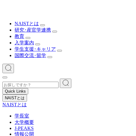
NAISTとは
研究･産官学連携
教育
入学案内
学生支援･キャリア
国際交流･留学
Quick Links
NAISTとは
NAISTとは
学長室
大学概要
J-PEAKS
情報公開