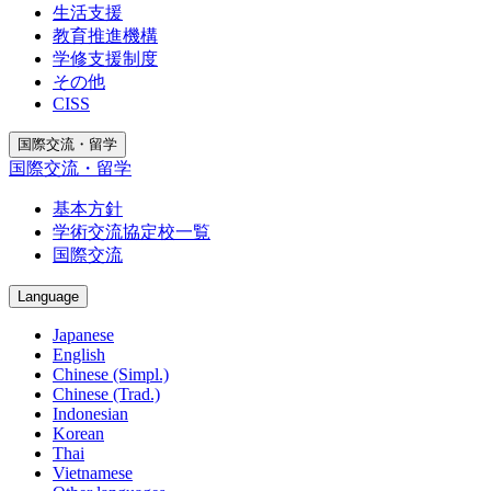
生活支援
教育推進機構
学修支援制度
その他
CISS
国際交流・留学
国際交流・留学
基本方針
学術交流協定校一覧
国際交流
Language
Japanese
English
Chinese (Simpl.)
Chinese (Trad.)
Indonesian
Korean
Thai
Vietnamese