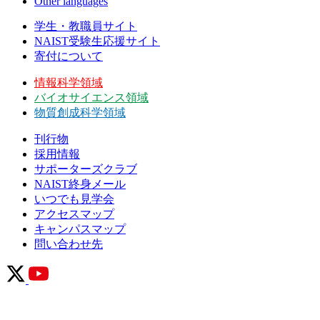
Other languages
学生・教職員サイト
NAIST受験生応援サイト
寄付について
情報科学領域
バイオサイエンス領域
物質創成科学領域
刊行物
採用情報
サポーターズクラブ
NAIST終身メール
いつでも見学会
アクセスマップ
キャンパスマップ
問い合わせ先