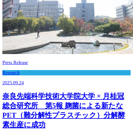
Press Release
Research
2025.09.24
奈良先端科学技術大学院大学 × 月桂冠
総合研究所 第5報 麹菌による新たな
PET（難分解性プラスチック）分解酵
素生産に成功