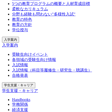
5つの教育プログラムの概要と人材育成目標
柔軟なカリキュラム
分野も経験も問わない"多様性入試"
教育の特色
教育の方針
学位授与
入学案内
入学案内
受験生向けイベント
各領域の受験生向け情報
入試情報
入試情報（科目等履修生・研究生・聴講生）
合格発表
学生支援・キャリア
学生支援・キャリア
Handbooks
学務関係
経済支援