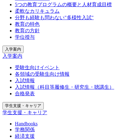
5つの教育プログラムの概要と人材育成目標
柔軟なカリキュラム
分野も経験も問わない"多様性入試"
教育の特色
教育の方針
学位授与
入学案内
入学案内
受験生向けイベント
各領域の受験生向け情報
入試情報
入試情報（科目等履修生・研究生・聴講生）
合格発表
学生支援・キャリア
学生支援・キャリア
Handbooks
学務関係
経済支援