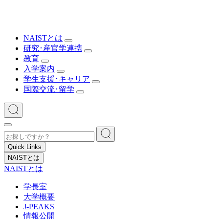
NAISTとは
研究･産官学連携
教育
入学案内
学生支援･キャリア
国際交流･留学
Quick Links
NAISTとは
NAISTとは
学長室
大学概要
J-PEAKS
情報公開