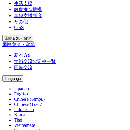
生活支援
教育推進機構
学修支援制度
その他
CISS
国際交流・留学
国際交流・留学
基本方針
学術交流協定校一覧
国際交流
Language
Japanese
English
Chinese (Simpl.)
Chinese (Trad.)
Indonesian
Korean
Thai
Vietnamese