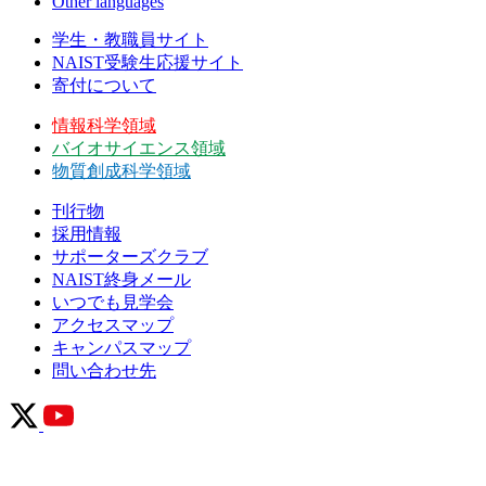
Other languages
学生・教職員サイト
NAIST受験生応援サイト
寄付について
情報科学領域
バイオサイエンス領域
物質創成科学領域
刊行物
採用情報
サポーターズクラブ
NAIST終身メール
いつでも見学会
アクセスマップ
キャンパスマップ
問い合わせ先