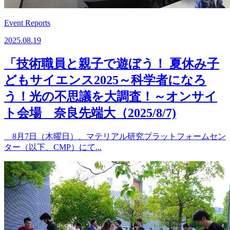
Event Reports
2025.08.19
「技術職員と親子で遊ぼう！ 夏休み子
どもサイエンス2025～科学者になろ
う！光の不思議を大調査！～オンサイ
ト会場 奈良先端大（2025/8/7)
8月7日（木曜日）、マテリアル研究プラットフォームセン
ター（以下、CMP）にて...