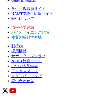
Other languages
学生・教職員サイト
NAIST受験生応援サイト
寄付について
情報科学領域
バイオサイエンス領域
物質創成科学領域
刊行物
採用情報
サポーターズクラブ
NAIST終身メール
いつでも見学会
アクセスマップ
キャンパスマップ
問い合わせ先