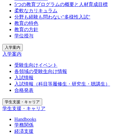
5つの教育プログラムの概要と人材育成目標
柔軟なカリキュラム
分野も経験も問わない"多様性入試"
教育の特色
教育の方針
学位授与
入学案内
入学案内
受験生向けイベント
各領域の受験生向け情報
入試情報
入試情報（科目等履修生・研究生・聴講生）
合格発表
学生支援・キャリア
学生支援・キャリア
Handbooks
学務関係
経済支援