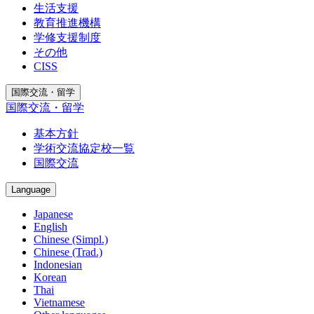
生活支援
教育推進機構
学修支援制度
その他
CISS
国際交流・留学
国際交流・留学
基本方針
学術交流協定校一覧
国際交流
Language
Japanese
English
Chinese (Simpl.)
Chinese (Trad.)
Indonesian
Korean
Thai
Vietnamese