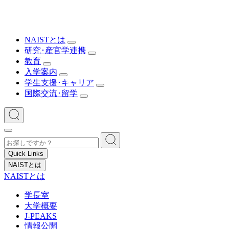
NAISTとは
研究･産官学連携
教育
入学案内
学生支援･キャリア
国際交流･留学
Quick Links
NAISTとは
NAISTとは
学長室
大学概要
J-PEAKS
情報公開