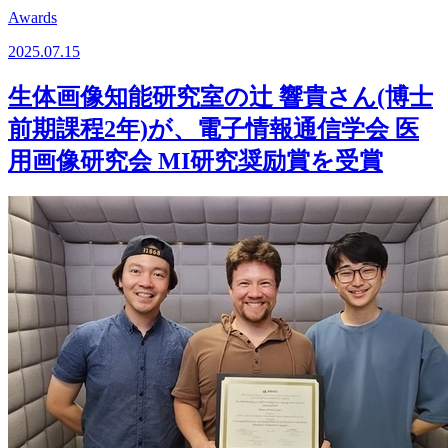
Awards
2025.07.15
生体画像知能研究室の辻 響貴さん(博士
前期課程2年)が、電子情報通信学会 医
用画像研究会 MI研究奨励賞を受賞