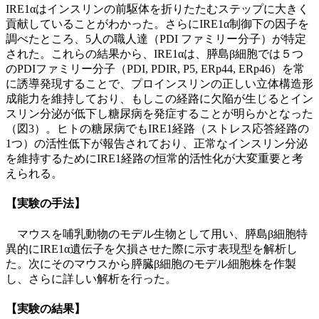
IRE1αはインスリンの前駆体を折りたたむステップに大きく
貢献していることがわかった。さらにIRE1α制御下の因子を
調べたところ、5人の職人達（PDI ファミリー分子）が特定
された。これらの結果から、IRE1αは、膵島β細胞では５つ
のPDIファミリー分子（PDI, PDIR, P5, ERp44, ERp46）を常
に誘導発現することで、プロインスリンの正しい立体構造形
成能力を維持しており、もしこの経路に欠陥が生じるとイン
スリン分泌が低下し糖尿病を発症することが明らかとなった
（図3）。ヒトの糖尿病でもIRE1経路（ストレス応答経路の
1つ）の活性低下が報告されており、正常なインスリン分泌
を維持するためにIRE1経路の恒常的活性化が大変重要と考
えられる。
【実験の手法】
マウスを哺乳動物のモデル生物として用い、膵島β細胞特
異的にIRE1α遺伝子を欠損させた際に示す表現型を解析し
た。次にそのマウスから膵臓β細胞のモデル細胞株を作製
し、さらに詳しい解析を行った。
【実験の結果】