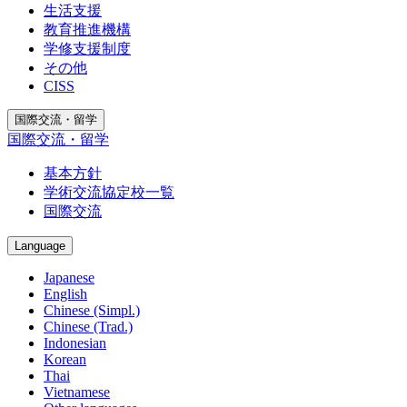
生活支援
教育推進機構
学修支援制度
その他
CISS
国際交流・留学
国際交流・留学
基本方針
学術交流協定校一覧
国際交流
Language
Japanese
English
Chinese (Simpl.)
Chinese (Trad.)
Indonesian
Korean
Thai
Vietnamese