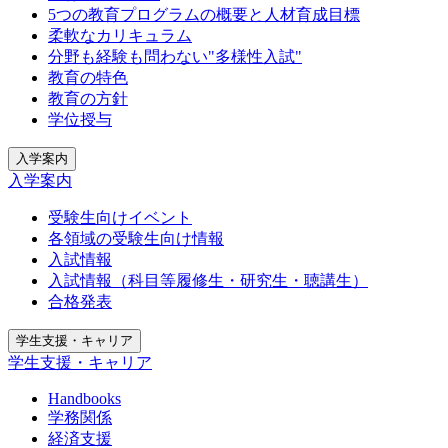
5つの教育プログラムの概要と人材育成目標
柔軟なカリキュラム
分野も経験も問わない"多様性入試"
教育の特色
教育の方針
学位授与
入学案内
入学案内
受験生向けイベント
各領域の受験生向け情報
入試情報
入試情報（科目等履修生・研究生・聴講生）
合格発表
学生支援・キャリア
学生支援・キャリア
Handbooks
学務関係
経済支援