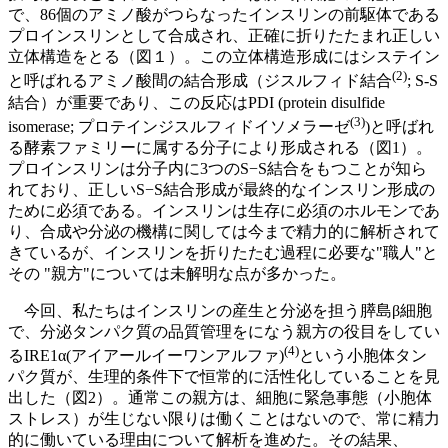
で、86個のアミノ酸がつらなったインスリンの前駆体である
プロインスリンとして合成され、正確に折りたたまれ正しい
立体構造をとる（図１）。この立体構造形成にはシステイン
(2)
と呼ばれるアミノ酸間の結合形成（ジスルフィド結合
; S-S
結合）が重要であり、この反応はPDI (protein disulfide
(3)
isomerase; プロテインジスルフィドイソメラーゼ
)と呼ばれ
る酵素ファミリーに属する分子により形成される（図1）。
プロインスリンは分子内に3つのS−S結合をもつことが知ら
れており、正しいS−S結合形成が最終的なインスリン形成の
ために必須である。インスリンは生存に必須のホルモンであ
り、合成や分泌の機構に関しては今まで精力的に解析されて
きているが、インスリンを折りたたむ過程に必要な"職人"と
その "親方"については未解明な点が多かった。
今回、私たちはインスリンの産生と分泌を担う膵島β細胞
で、分泌タンパク質の品質管理をになう親方の役目をしてい
(4)
るIRE1α(アイアールイーワンアルファ)
という小胞体タン
パク質が、生理的条件下で恒常的に活性化していることを見
出した（図2）。通常この親方は、細胞に緊急事態（小胞体
ストレス）が生じない限りは働くことはないので、常に精力
的に働いている理由について解析を進めた。その結果、