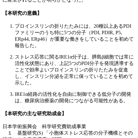
【本研究の意義】
プロインスリンの折りたたみには、20種以上あるPDI
ファミリーのうち特に5つの分子（PDI, PDIR, P5,
ERp44, ERp46）が重要な働きをしていることを初めて
報告した。
ストレス応答に関るIRE1α分子は、膵島β細胞では常に
活性化状態にあり、上記5つのPDI分子を発現誘導する
ことで効率よいプロインスリンの折りたたみを促進
し、インスリン分泌を正常に保っていることを初めて
示した。
IRE1α経路の活性化を自由に制御できる低分子の開発
は、糖尿病治療薬の開発につながる可能性がある。
【本研究の主な研究助成金】
日本学術振興会 科学研究費助成事業
１ 基盤研究(S) 「小胞体ストレス応答の分子機構とその