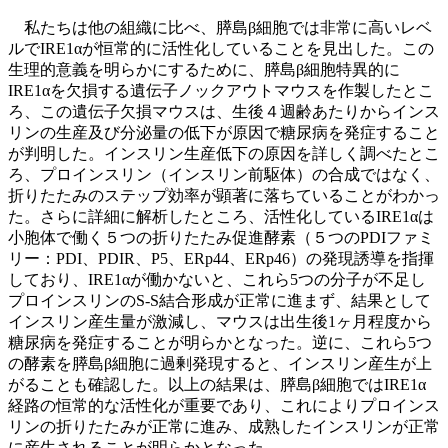
私たちは他の組織に比べ、膵島β細胞では非常に高いレベ
ルでIRE1αが恒常的に活性化していることを見出した。この
生理的意義を明らかにするために、膵島β細胞特異的に
IRE1αを欠損する遺伝子ノックアウトマウスを作製したとこ
ろ、この遺伝子欠損マウスは、生後４週齢あたりからインス
リンの生産及び分泌量の低下が原因で糖尿病を発症すること
が判明した。インスリン生産低下の原因を詳しく調べたとこ
ろ、プロインスリン（インスリン前駆体）の合成ではなく、
折りたたみのステップ効率が顕著に落ちていることがわかっ
た。さらに詳細に解析したところ、活性化しているIRE1αは
小胞体で働く５つの折りたたみ促進酵素（５つのPDIファミ
リー：PDI、PDIR、P5、ERp44、ERp46）の発現誘導を指揮
しており、IRE1αが働かないと、これら5つの分子が不足し
プロインスリンのS-S結合形成が正常に進まず、結果として
インスリン産生量が激減し、マウスは出生後1ヶ月程度から
糖尿病を発症することが明らかとなった。逆に、これら5つ
の酵素を膵島β細胞に過剰発現すると、インスリン産生が上
がることも確認した。以上の結果は、膵島β細胞ではIRE1α
経路の恒常的な活性化が重要であり、これによりプロインス
リンの折りたたみが正常に進み、成熟したインスリンが正常
に産生されることが明らかとなった。