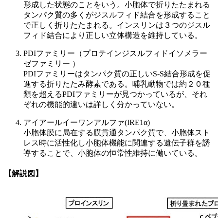
形成した状態のことをいう。小胞体で折りたたまれる
タンパク質の多くがジスルフィド結合を形成すること
で正しく折りたたまれる。インスリンは３つのジスル
フィド結合により正しい立体構造を維持している。
PDIファミリー（プロテインジスルフィドイソメラー
ゼファミリー ）
PDIファミリーはタンパク質の正しいS-S結合形成を促
進する折りたたみ酵素である。哺乳動物では約２０種
類を超えるPDIファミリーが見つかっているが、それ
ぞれの機能的違いは詳しく分かっていない。
アイアールイーワンアルファ(IRE1α)
小胞体膜に局在する膜貫通タンパク質で、小胞体スト
レス時に活性化し小胞体機能に関連する遺伝子群を誘
導することで、小胞体の恒常性維持に働いている。
【解説図】