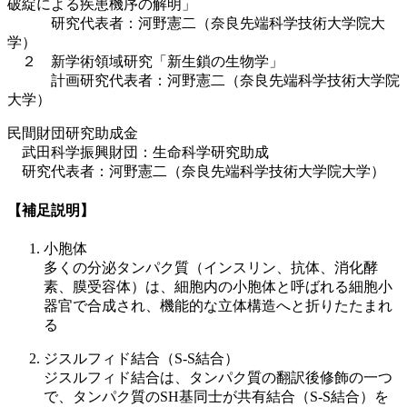
破綻による疾患機序の解明」
研究代表者：河野憲二（奈良先端科学技術大学院大
学）
２ 新学術領域研究「新生鎖の生物学」
計画研究代表者：河野憲二（奈良先端科学技術大学院
大学）
民間財団研究助成金
武田科学振興財団：生命科学研究助成
研究代表者：河野憲二（奈良先端科学技術大学院大学）
【補足説明】
小胞体
多くの分泌タンパク質（インスリン、抗体、消化酵
素、膜受容体）は、細胞内の小胞体と呼ばれる細胞小
器官で合成され、機能的な立体構造へと折りたたまれ
る
ジスルフィド結合（S-S結合）
ジスルフィド結合は、タンパク質の翻訳後修飾の一つ
で、タンパク質のSH基同士が共有結合（S-S結合）を