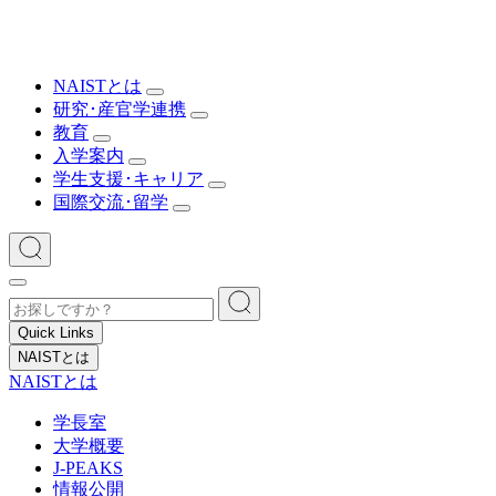
NAISTとは
研究･産官学連携
教育
入学案内
学生支援･キャリア
国際交流･留学
Quick Links
NAISTとは
NAISTとは
学長室
大学概要
J-PEAKS
情報公開