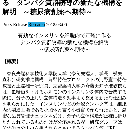
る タンパク質群誘導の新たな機構を
解明 ～糖尿病創薬へ期待～
Press Release
Research
2018/03/06
有効なインスリンを細胞内で正確に作る
タンパク質群誘導の新たな機構を解明
～糖尿病創薬へ期待～
【概要】
奈良先端科学技術大学院大学（奈良先端大、学長：横矢
直和）研究推進機構 河野特任プロジェクトの河野憲二特任
教授と土屋雄一研究員、京都薬科大学の斉藤美知子准教授ら
は、血糖値を下げるホルモンのインスリンを体内で合成する
際に、分子の正しい立体構造を効率よく整える新たな仕組み
を明らかにした。インスリンなどの分泌タンパク質は、細胞
内の製造工場である小胞体と言う小器官で作られたあと、厳
密な品質管理チェックを受け、分子の立体構造が正確に折り
たたまれているものだけが分泌されるが、研究グループは、
その働きの中枢を担う親方ともいえるタンパク質（IRE1、