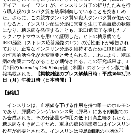
アイアールイーワン）が、インスリン分子の折りたたみを行
う職人役のタンパク質を統率制御していることを突き止め
た。さらに、この親方タンパク質や職人タンパク質が働かな
くなると、インスリン産生分泌に異常を生じて高血糖の状態
になり、糖尿病を発症することも、IRE1遺伝子を壊したノ
ックアウトマウスを用いて証明した。ヒトの糖尿病でも
IRE1経路（ストレス応答経路の1つ）の活性低下が報告され
ており、正常なインスリン分泌を維持するためにIRE1経路
の恒常的活性化が大変重要と考えられる。これにより、糖尿
病の創薬につながることが期待される。この研究成果は、3
月5日の
Journal of Cell Biology
誌（米国）のオンライン版で速
報掲載される。
【掲載雑誌のプレス解禁日時：平成30年3月5
日（月）午後11時（日本時間）】
【解説】
インスリンは、血糖値を下げる作用を持つ唯一のホルモン
であり、膵臓のランゲルハンス島（膵島）にあるβ細胞での
み合成される。その分泌量や作用の低下は高血糖をもたらし
糖尿病を引き起こすため、重度の糖尿病患者にはインスリン
(1)
投与が必要とされる。インスリンは膵島β細胞の小胞体