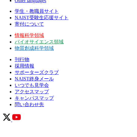
Other languages
学生・教職員サイト
NAIST受験生応援サイト
寄付について
情報科学領域
バイオサイエンス領域
物質創成科学領域
刊行物
採用情報
サポーターズクラブ
NAIST終身メール
いつでも見学会
アクセスマップ
キャンパスマップ
問い合わせ先