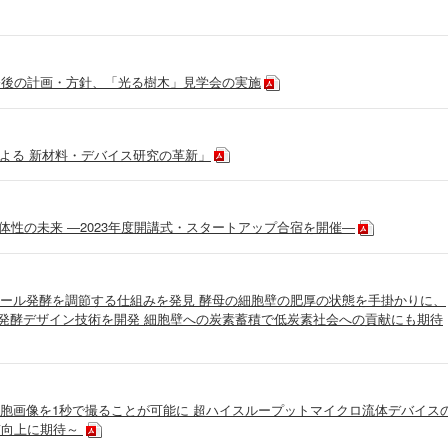
今後の計画・方針、「光る樹木」見学会の実施
による 新材料・デバイス研究の革新」
む主体性の未来 ―2023年度開講式・スタートアップ合宿を開催―
ール発酵を調節する仕組みを発見 酵母の細胞壁の肥厚の状態を手掛かりに、
発酵デザイン技術を開発 細胞壁への炭素蓄積で低炭素社会への貢献にも期待
胞画像を1秒で撮ることが可能に 超ハイスループットマイクロ流体デバイス
質向上に期待～