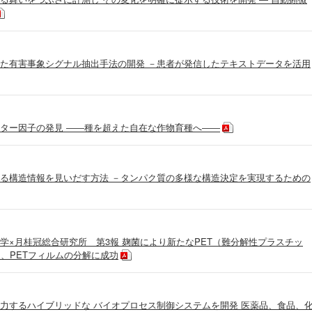
た有害事象シグナル抽出手法の開発 －患者が発信したテキストデータを活用
ター因子の発見 ――種を超えた自在な作物育種へ――
る構造情報を見いだす方法 －タンパク質の多様な構造決定を実現するための
学×月桂冠総合研究所 第3報 麹菌により新たなPET（難分解性プラスチッ
、PETフィルムの分解に成功
力するハイブリッドな バイオプロセス制御システムを開発 医薬品、食品、