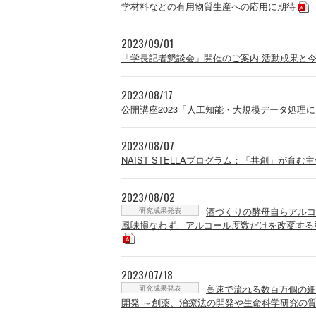
学材料などの有用物質生産への応用に期待
2023/09/01
「学長記者懇談会」開催のご案内 活動成果と
2023/08/17
公開講座2023「人工知能・大規模データ処理
2023/08/07
NAIST STELLAプログラム：「共創」が育
2023/08/02
研究成果発表
酒づくりの酵母自らアルコ
風味損なわず、アルコール度数だけを改変する
2023/07/18
研究成果発表
高速で流れる数百万個の細
開発 ～創薬、治療法の開発や生命科学研究の