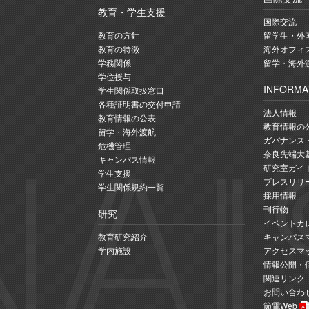
教育・学生支援
国際交流
教育の方針
留学生・外国
教育の特徴
海外オフィ
学務関係
留学・海外
学位授与
INFORMA
学生関係取扱窓口
各種証明書の交付申請
法人情報
教育情報の公表
教育情報の
留学・海外渡航
ガバナンス
危機管理
奈良先端大
キャンパス情報
研究室ガイ
学生支援
プレスリリ
学生関係規約一覧
採用情報
刊行物
研究
イベントカ
教育研究紹介
キャンパス
学内施設
アクセスマ
情報公開・
関連リンク
お問い合わ
節電Web