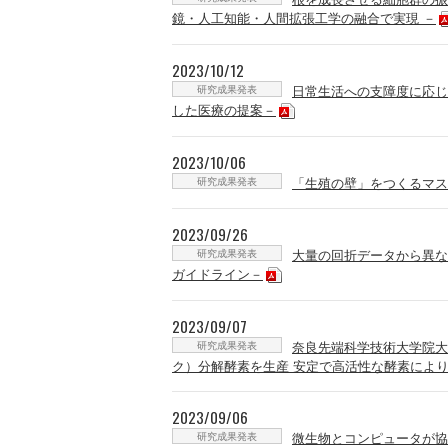
鏡・人工知能・人間拡張工学の融合で実現 －
2023/10/12
研究成果発表
日常生活への支障度に応じ
した医療の提案－
2023/10/06
研究成果発表
「生殖の壁」をつくるマス
2023/09/26
研究成果発表
大量の回折データから異な
ガイドライン－
2023/09/07
研究成果発表
奈良先端科学技術大学院大
ク）分解酵素を生産 安定で高活性な酵素により
2023/09/06
研究成果発表
微生物とコンピュータが協