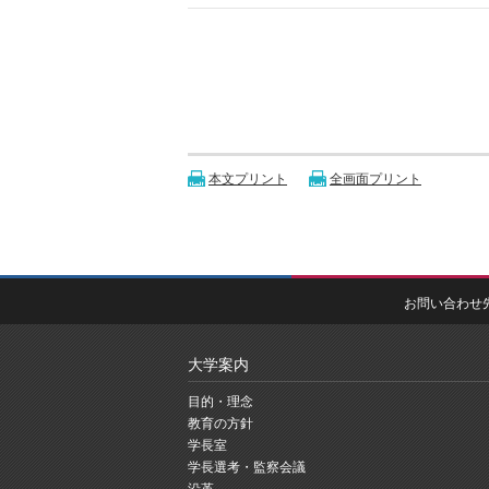
本文プリント
全画面プリント
お問い合わせ
大学案内
目的・理念
教育の方針
学長室
学長選考・監察会議
沿革