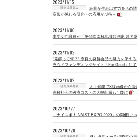
2023/11/15
研究成果発表
細胞が生み出す力を形の情
変形が係わる研究への応用が期待～
2023/11/06
本学女性職員が「第65次南極地域観測隊 越冬隊
2023/11/02
"発酵って何？" 奈良の発酵食品の魅力を伝えるクラ
ラウドファンディングサイト「For Good」に
2023/11/02
研究成果発表
人工知能でX線画像から骨
高齢社会の医療コストの大幅削減も可能に
2023/10/27
「ナイスポ！ NAIST EXPO 2023」の開催に
2023/10/20
研究成果発表
根を成長させる細胞群の振