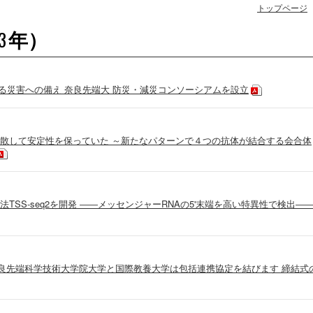
トップページ
年）
3
る災害への備え 奈良先端大 防災・減災コンソーシアムを設立
散して安定性を保っていた ～新たなパターンで４つの抗体が結合する会合体
TSS-seq2を開発 ――メッセンジャーRNAの5'末端を高い特異性で検出―
奈良先端科学技術大学院大学と国際教養大学は包括連携協定を結びます 締結式