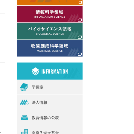
情報科学領域
バイオサイエンス領域
物質創成科学領域
学長室
法人情報
教育情報の公表
化
奈良先端大基金