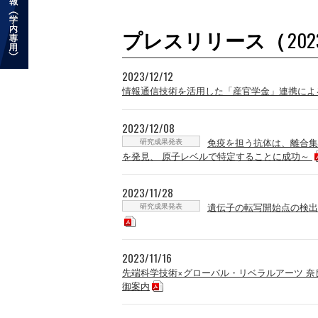
プレスリリース（
202
2023/12/12
情報通信技術を活用した「産官学金」連携によ
2023/12/08
研究成果発表
免疫を担う抗体は、離合集
を発見、 原子レベルで特定することに成功～
2023/11/28
研究成果発表
遺伝子の転写開始点の検出法
2023/11/16
先端科学技術×グローバル・リベラルアーツ 
御案内