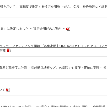
報を用いて、 高精度で推定する技術を開発 ～がん、免疫、神経発達など細
員」に決定しました ～ 壮行会開催のご案内 ～
ウドファンディング開始 【募集期間】2023 年10 月1 日～11 月30 日／
て募集
密度を高精度に計測 ～骨粗鬆症診断をどこの病院でも簡便・正確に実現～ 超
ついて
る舞いをつぶさに計測し その変化を明確に提示する技術を開発 ― 自動顕微