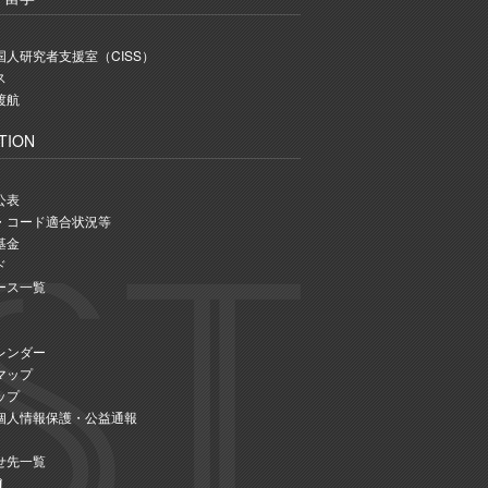
人研究者支援室（CISS）
ス
渡航
TION
公表
・コード適合状況等
基金
ド
ース一覧
レンダー
マップ
ップ
個人情報保護・公益通報
せ先一覧