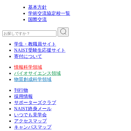
基本方針
学術交流協定校一覧
国際交流
学生・教職員サイト
NAIST受験生応援サイト
寄付について
情報科学領域
バイオサイエンス領域
物質創成科学領域
刊行物
採用情報
サポーターズクラブ
NAIST終身メール
いつでも見学会
アクセスマップ
キャンパスマップ