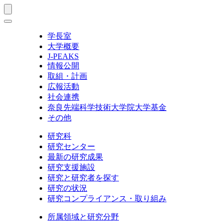
学長室
大学概要
J-PEAKS
情報公開
取組・計画
広報活動
社会連携
奈良先端科学技術大学院大学基金
その他
研究科
研究センター
最新の研究成果
研究支援施設
研究と研究者を探す
研究の状況
研究コンプライアンス・取り組み
所属領域と研究分野