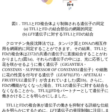
図1．TFL1とFD複合体より制御される遺伝子の同定
(a) TFL1とFD の結合部位の網羅的同定
(b)
LFY
遺伝子に対するTFL1とFDの結合
クロマチン免疫沈降法では、タンパク質とDNAの相互作
用を網羅的に同定することができます。その結果、TFL1と
FDの複合体は2372の共通の遺伝子に直接結合することがわ
かりました(図1a)。それらの遺伝子の中には、光に応答して
花を咲かせるように働く遺伝子（
GIGANTIEA
・
CONSTANS
・
SUPPRESSOR OF CONSTANS1
遺伝子）や細胞
に花の性質を付与する遺伝子（
LEAFY
(
LFY
)・
APETALA1
・
FRUITFULL
遺伝子）が含まれていました(図1b)。さらに、
FDの機能がなくなった場合、TFL1の遺伝子に対する結合も
なくなることから、TFL1はFDをパートナーとして遺伝子に
働きかけることを明らかにしました。
TFL1とFDの複合体が遺伝子の働きを抑制する詳細な仕組
みを明らかにするために、
LFY
遺伝子の発現制御に注目しま