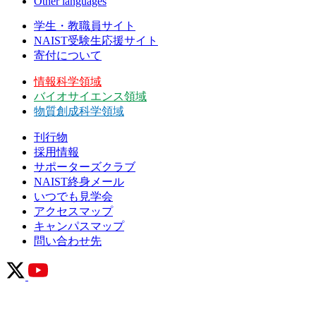
Other languages
学生・教職員サイト
NAIST受験生応援サイト
寄付について
情報科学領域
バイオサイエンス領域
物質創成科学領域
刊行物
採用情報
サポーターズクラブ
NAIST終身メール
いつでも見学会
アクセスマップ
キャンパスマップ
問い合わせ先