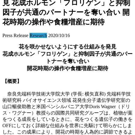
見 花成ホルモン「フロリゲン」と抑制
因子が共通のパートナーを奪い合い 開
花時期の操作や食糧増産に期待
Press Release
Research
2020/10/16
花を咲かせないようにする仕組みを発見
花成ホルモン「フロリゲン」と抑制因子が共通のパー
トナーを奪い合い
開花時期の操作や食糧増産に期待
【概要】
奈良先端科学技術大学院大学 (学長: 横矢直和) 先端科学技
術研究科 バイオサイエンス領域 花発生分子遺伝学研究室の
山口暢俊助教と米国ペンシルバニア大学Doris Wagner（ドリ
ス・ワグナー）教授らの国際共同研究グループは、植物が葉
をつくる成長をしているときに、花をつくる遺伝子の働きを
OFFにしておく詳細な仕組みを世界に先駆けて明らかにしま
した。この成果により、開花の時期を人為的に調節できるよ