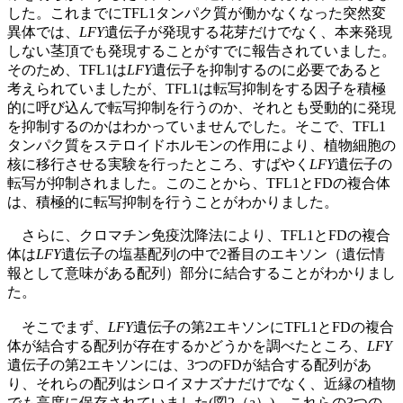
した。これまでにTFL1タンパク質が働かなくなった突然変
異体では、
LFY
遺伝子が発現する花芽だけでなく、本来発現
しない茎頂でも発現することがすでに報告されていました。
そのため、TFL1は
LFY
遺伝子を抑制するのに必要であると
考えられていましたが、TFL1は転写抑制をする因子を積極
的に呼び込んで転写抑制を行うのか、それとも受動的に発現
を抑制するのかはわかっていませんでした。そこで、TFL1
タンパク質をステロイドホルモンの作用により、植物細胞の
核に移行させる実験を行ったところ、すばやく
LFY
遺伝子の
転写が抑制されました。このことから、TFL1とFDの複合体
は、積極的に転写抑制を行うことがわかりました。
さらに、クロマチン免疫沈降法により、TFL1とFDの複合
体は
LFY
遺伝子の塩基配列の中で2番目のエキソン（遺伝情
報として意味がある配列）部分に結合することがわかりまし
た。
そこでまず、
LFY
遺伝子の第2エキソンにTFL1とFDの複合
体が結合する配列が存在するかどうかを調べたところ、
LFY
遺伝子の第2エキソンには、3つのFDが結合する配列があ
り、それらの配列はシロイヌナズナだけでなく、近縁の植物
でも高度に保存されていました(図2（a）)。これらの3つの