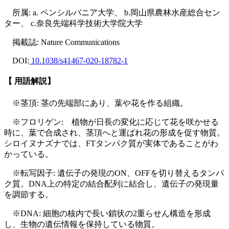
所属
: a. ペンシルバニア大学、 b.岡山県農林水産総合セン
ター、 c.奈良先端科学技術大学院大学
掲載誌
: Nature Communications
DOI
:
10.1038/s41467-020-18782-1
【 用語解説】
※茎頂
: 茎の先端部にあり、葉や花を作る組織。
※フロリゲン
: 植物が日長の変化に応じて花を咲かせる
時に、葉で合成され、茎頂へと運ばれ花の形成を促す物質。
シロイヌナズナでは、FTタンパク質が実体であることがわ
かっている。
※転写因子
: 遺伝子の発現のON、OFFを切り替えるタンパ
ク質。DNA上の特定の結合配列に結合し、遺伝子の発現量
を調節する。
※DNA
: 細胞の核内で長い鎖状の2重らせん構造を形成
し、生物の遺伝情報を保持している物質。