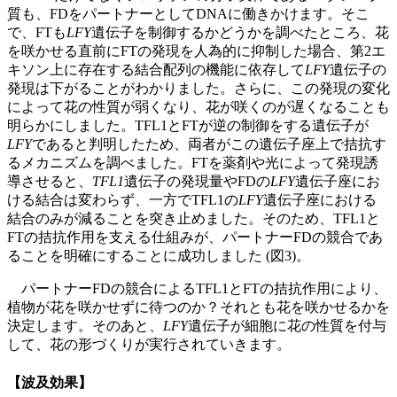
質も、FDをパートナーとしてDNAに働きかけます。そこ
で、FTも
LFY
遺伝子を制御するかどうかを調べたところ、花
を咲かせる直前にFTの発現を人為的に抑制した場合、第2エ
キソン上に存在する結合配列の機能に依存して
LFY
遺伝子の
発現は下がることがわかりました。さらに、この発現の変化
によって花の性質が弱くなり、花が咲くのが遅くなることも
明らかにしました。TFL1とFTが逆の制御をする遺伝子が
LFY
であると判明したため、両者がこの遺伝子座上で拮抗す
るメカニズムを調べました。FTを薬剤や光によって発現誘
導させると、
TFL1
遺伝子の発現量やFDの
LFY
遺伝子座にお
ける結合は変わらず、一方でTFL1の
LFY
遺伝子座における
結合のみが減ることを突き止めました。そのため、TFL1と
FTの拮抗作用を支える仕組みが、パートナーFDの競合であ
ることを明確にすることに成功しました (図3)。
パートナーFDの競合によるTFL1とFTの拮抗作用により、
植物が花を咲かせずに待つのか？それとも花を咲かせるかを
決定します。そのあと、
LFY
遺伝子が細胞に花の性質を付与
して、花の形づくりが実行されていきます。
【波及効果】