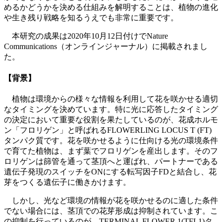
めるかどうかを決める仕組みを解明することは、植物の進化
や生き残り戦略を知るうえでも非常に重要です。
本研究の成果は2020年10月12日付けでNature
Communications（オンラインジャーナル）に掲載されまし
た。
【背景】
植物は環境からの様々な情報を利用して花を咲かせる適切
なタイミングを決めています。特に光に応答したタイミング
の決定において重要な役割を果たしているのが、花成ホルモ
ン「フロリゲン」と呼ばれるFLOWERLING LOCUS T (FT)
タンパク質です。花を咲かせるように仕向ける光の環境条件
で育てた植物は、まず葉でフロリゲンを産出します。そのフ
ロリゲンは篩管を通って茎頂へと運ばれ、パートナーである
遺伝子発現のスイッチをONにする転写因子FDと結合し、花
芽をつくる遺伝子に働きかけます。
しかし、光など環境の情報が花を咲かせるのに適した条件
でない場合には、茎頂での花芽形成は抑制されています。こ
の抑制を行っているのが、TERMINAL FLOWER 1(TFL1)タ