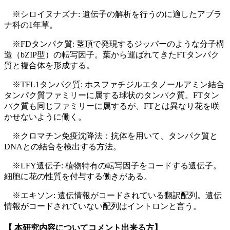
※シロイヌナズナ
: 遺伝子の解析を行うのに適したアブラ
ナ科の1年草。
※FDタンパク質
: 茎頂で発現するジッパーのような分子構
造（bZIP型）の転写因子。葉から運ばれてきたFTタンパク
質と複合体を形成する。
※TFL1タンパク質
: ホスファチジルエタノールアミン結合
タンパク質ファミリーに属する球状のタンパク質。FTタン
パク質も同じファミリーに属するが、FTとは異なり花を咲
かせないように働く。
※クロマチン免疫沈降法
：抗体を用いて、タンパク質と
DNAとの結合を検出する方法。
※LFY遺伝子
: 植物特有の転写因子をコードする遺伝子。
細胞に花の性質を付与する働きがある。
※エキソン
: 遺伝情報がコードされている翻訳配列。遺伝
情報がコードされていない配列はイントロンと言う。
【 本研究内容についてコメント出来る方】