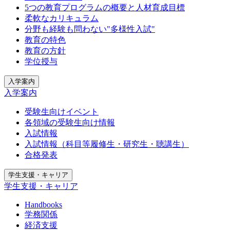
5つの教育プログラムの概要と人材育成目標
柔軟なカリキュラム
分野も経験も問わない"多様性入試"
教育の特色
教育の方針
学位授与
入学案内
入学案内
受験生向けイベント
各領域の受験生向け情報
入試情報
入試情報（科目等履修生・研究生・聴講生）
合格発表
学生支援・キャリア
学生支援・キャリア
Handbooks
学務関係
経済支援