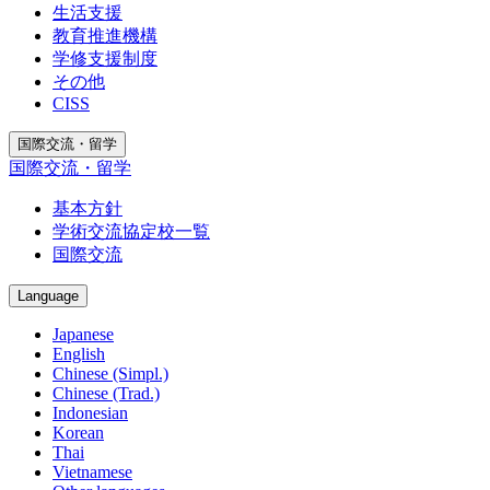
生活支援
教育推進機構
学修支援制度
その他
CISS
国際交流・留学
国際交流・留学
基本方針
学術交流協定校一覧
国際交流
Language
Japanese
English
Chinese (Simpl.)
Chinese (Trad.)
Indonesian
Korean
Thai
Vietnamese