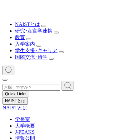
NAISTとは
研究･産官学連携
教育
入学案内
学生支援･キャリア
国際交流･留学
Quick Links
NAISTとは
NAISTとは
学長室
大学概要
J-PEAKS
情報公開