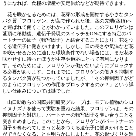
うになれば、食糧の増産や安定供給などが期待できます。
花を咲かせるためには、花芽の形成を開始する小さなタン
パク質「フロリゲン」が葉で作られた後、茎の先端(茎頂)へ
と運ばれて働くことがわかっていました。このフロリゲンは
茎頂に移動後、遺伝子発現のスイッチをONにする特定のパ
ートナーの因子（転写因子）と結合することにより、花をつ
くる遺伝子に働きかけます。しかし、日の長さや気温など花
を咲かせるために適した環境条件でない場合には、まだ花を
咲かせずに待ったほうが生存や適応にとって有利になりま
す。そのためには、フロリゲンが働かないようにブロックす
る必要があります。これまでに、フロリゲンの働きを抑制す
るタンパク質が見つかっていましたが、「その抑制因子がど
のようにフロリゲンの作用をブロックするのか？」という詳
しい仕組みについては謎でした。
山口助教らの国際共同研究グループは、モデル植物のシロ
イヌナズナを使って実験を重ねた結果、フロリゲンは、その
抑制因子と対抗し、パートナーの転写因子を奪い合うことを
突き止めました。このことから、フロリゲンがパートナーの
因子を奪われてしまうと花をつくる遺伝子に働きかけること
ができなくなることを明らかにしました。花の形づくりを進