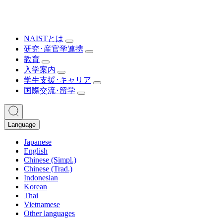
NAISTとは
研究･産官学連携
教育
入学案内
学生支援･キャリア
国際交流･留学
Language
Japanese
English
Chinese (Simpl.)
Chinese (Trad.)
Indonesian
Korean
Thai
Vietnamese
Other languages