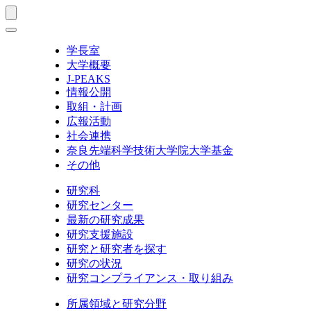
学長室
大学概要
J-PEAKS
情報公開
取組・計画
広報活動
社会連携
奈良先端科学技術大学院大学基金
その他
研究科
研究センター
最新の研究成果
研究支援施設
研究と研究者を探す
研究の状況
研究コンプライアンス・取り組み
所属領域と研究分野