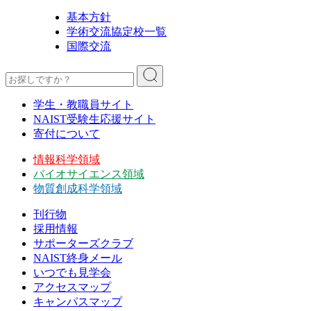
基本方針
学術交流協定校一覧
国際交流
学生・教職員サイト
NAIST受験生応援サイト
寄付について
情報科学領域
バイオサイエンス領域
物質創成科学領域
刊行物
採用情報
サポーターズクラブ
NAIST終身メール
いつでも見学会
アクセスマップ
キャンパスマップ