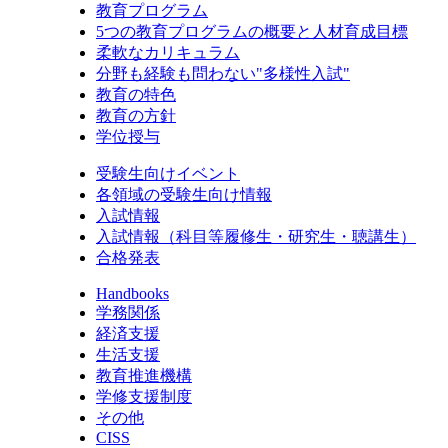
教育プログラム
5つの教育プログラムの概要と人材育成目標
柔軟なカリキュラム
分野も経験も問わない"多様性入試"
教育の特色
教育の方針
学位授与
受験生向けイベント
各領域の受験生向け情報
入試情報
入試情報（科目等履修生・研究生・聴講生）
合格発表
Handbooks
学務関係
経済支援
生活支援
教育推進機構
学修支援制度
その他
CISS