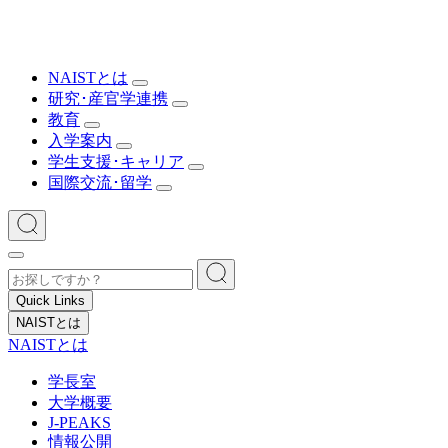
NAISTとは
研究･産官学連携
教育
入学案内
学生支援･キャリア
国際交流･留学
Quick Links
NAISTとは
NAISTとは
学長室
大学概要
J-PEAKS
情報公開