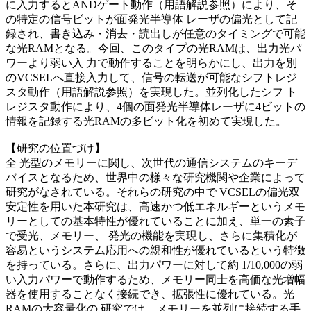
に入力するとANDゲート動作（用語解説参照）により、そ
の特定の信号ビットが面発光半導体 レーザの偏光として記
録され、書き込み・消去・読出しが任意のタイミングで可能
な光RAMとなる。今回、このタイプの光RAMは、出力光パ
ワーより弱い入 力で動作することを明らかにし、出力を別
のVCSELへ直接入力して、信号の転送が可能なシフトレジ
スタ動作（用語解説参照）を実現した。並列化したシフ ト
レジスタ動作により、4個の面発光半導体レーザに4ビットの
情報を記録する光RAMの多ビット化を初めて実現した。
【研究の位置づけ】
全 光型のメモリーに関し、次世代の通信システムのキーデ
バイスとなるため、世界中の様々な研究機関や企業によって
研究がなされている。それらの研究の中で VCSELの偏光双
安定性を用いた本研究は、高速かつ低エネルギーというメモ
リーとしての基本特性が優れていることに加え、単一の素子
で受光、メモリー、 発光の機能を実現し、さらに集積化が
容易というシステム応用への親和性が優れているという特徴
を持っている。さらに、出力パワーに対して約 1/10,000の弱
い入力パワーで動作するため、メモリー同士を高価な光増幅
器を使用することなく接続でき、拡張性に優れている。光
RAMの大容量化の 研究では、メモリーを並列に接続する手