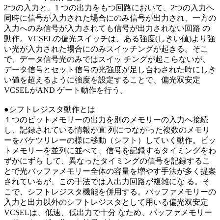
2つの入力と、1 つの出力をもつ回路において、2つの入力へ
同時に信号が入力された場合にのみ信号が出力され、一方の
入力へのみ信号が入力されても信号が出力されない回路 の
動作。VCSELの偏光スイッチは、ある強度(しきい値)より強
い光が入力された場合にのみスイッチングが起きる。そこ
で、データ信号光のみではスイッ チングが起こらないが、
データ信号とセット信号の光強度が足し合わされた時にしき
い値を超えるように強度を設定することで、偏光双安定
VCSELがAND ゲート動作を行う。
●シフトレジスタ動作とは
１つのビットメモリーの出力を別のメモリーの入力へ接続
し、記録されている情報が直 列につながった複数のメモリ
ーをバケツリレーの様に移動（シフト）していく動作。ビッ
トメモリーを並列に並べて、信号を記録するタイミングをわ
ずかにずら して、異なったタイミングの信号を記録するこ
とで光バッファメモリー全体の容量を増やす手法が多く提案
されているが、この手法では入出力回路が複雑にな る。そ
こで、シフトレジスタ機能を併用する。バッファメモリーの
入力と出力以外のシフトレジスタとして用いる偏光双安定
VCSELは、低速、低出力で十分 なため、バッファメモリー