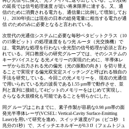
再び光信号に換え、光ファイバに送り出している。この技術
の延長では信号処理速度 が近い将来限界に達する。又、通
信のために消費される電力も、通信量に比例して増加してお
り、2030年頃には現在の日本の総発電量に相当する電力が通
信 のためのみに必要となると言われている。
次世代の光通信システムに必要な毎秒ペタビットクラス（10
の15乗ビット）の処理速度をもつ光 ルータ（光交換機）で
は、電気的な処理を行わない全光型の信号処理が必須と言わ
れている。河口教授らの研究グループでは、そのシステムの
キーデバイスとな る光メモリーの実現のために、半導体レ
ーザから出力される光の偏光（光の振動の向き）を切り替え
ることで実現する偏光双安定スイッチングと呼ばれる独自の
手法を研究している。今回この光メモリーを、現在の光通信
で用いられている光の波長である1.55 μm帯で動作させ、並
列と直列に接続して4ビットのメモリーをはじめて実現し、
さらなる大規模化も可能であることを明らかにした。
同グ ループはこれまでに、素子作製が容易な0.98 μm帯の面
発光半導体レーザ(VCSEL: Vertical-Cavity Surface-Emitting
Laser)を用いて研究を進め、スイッチ速度が7 ps（ピコ秒 1
兆分の1秒）で、スイッチエネルギーが0.3 fJ（フェムトジュ