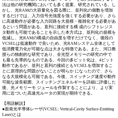
法は他の研究機関においても多く提案、研究されている。し
かし、光RAMの大容量化を図る際に、並列化の個数を増加
するだけでは、入力信号光強度を強くする必要があり、さら
に高速動作が必要な入力回路を大規模・複雑化する必要があ
るという問題がある。直列に接続する構 成のシフトレジス
タ動作も可能であることを示した本方式は、並列化の規模を
低減し、光RAMの構成の自由度を増すだけでなく、後段の
VCSELは低速動作 で良いため、光RAMシステム全体として
低消費電力化が可能な点は大きな特徴である。また、河口教
授らの独創的な研究であり、全光型メモリーの研究の中で
も最も先導的なものである。今回の多ビット化は、4ビット
動作であるが、並列と直列の接続ともVCSELを増加するこ
とに原理的な問題がないことが明らか になったので、さら
なる大規模化も可能である。今後、スイッチング速度や動作
可能な波長範囲、スイッチングエネルギーを詳細に評価した
後、光メモリーモ ジュールを作製することにより、より実
用に近づいた高速光ルータの実現が期待できる。
【用語解説】
●面発光半導体レーザ(VCSEL: Vertical-Cavity Surface-Emitting
Laser)とは