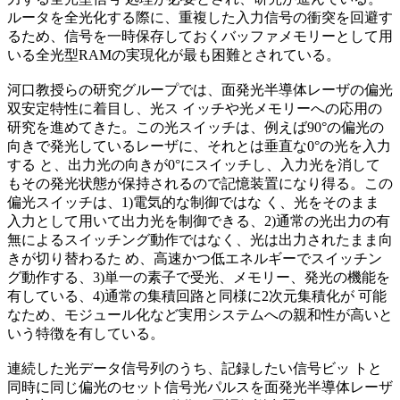
ルータを全光化する際に、重複した入力信号の衝突を回避す
るため、信号を一時保存しておくバッファメモリーとして用
いる全光型RAMの実現化が最も困難とされている。
河口教授らの研究グループでは、面発光半導体レーザの偏光
双安定特性に着目し、光ス イッチや光メモリーへの応用の
研究を進めてきた。この光スイッチは、例えば90°の偏光の
向きで発光しているレーザに、それとは垂直な0°の光を入力
する と、出力光の向きが0°にスイッチし、入力光を消して
もその発光状態が保持されるので記憶装置になり得る。この
偏光スイッチは、1)電気的な制御ではな く、光をそのまま
入力として用いて出力光を制御できる、2)通常の光出力の有
無によるスイッチング動作ではなく、光は出力されたまま向
きが切り替わるた め、高速かつ低エネルギーでスイッチン
グ動作する、3)単一の素子で受光、メモリー、発光の機能を
有している、4)通常の集積回路と同様に2次元集積化が 可能
なため、モジュール化など実用システムへの親和性が高いと
いう特徴を有している。
連続した光データ信号列のうち、記録したい信号ビッ トと
同時に同じ偏光のセット信号光パルスを面発光半導体レーザ