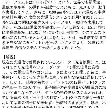
ール フェムトは1000兆分の1）という、世界でも最高速、
最低エネルギーの動作を確認するとともに、光メモリー動作
を実現してき た。さらに、0.98 μm帯VCSELとは異なる半導
体材料を用いた実際の光通信システムで利用可能な1.55 μm
帯VCSELで同様の偏光スイッチ・メモリー動作を実現して
きた。VCSELは通常の半導体レーザとは異なり、LSIと同様
に半導体基板上に2次元的 に集積化が可能で、システムの小
型化に適しているという利点をもつ。今回、光通信で使用で
きる光RAMの多ビット化を実現したことにより、次世代の
高速光 通信システムの実現に大きく近づいた。
【解説】
現在の光通信で使用されている光ルータ（光交換機）は、送
られてきた光信号をフォ トダイオードで電気信号に変換
し、その電気信号をコンピュータによって処理した後に、半
導体レーザによって光信号に戻して適切な宛先に送信してい
る。しか し、現在の毎秒テラビット(10の12乗ビット)クラス
の光ルータにおいても、電子回路の速度限界や消費電力の増
大が問題となっており、次世代の光通信シ ステムと言われ
ている毎秒ペタビット(10の15乗ビット)クラスの光ルータに
おいては電気信号に変換せず、光信号のまま入力、処理、出
力する全光型信号 処理が必要とされ、研究が進んでいる。