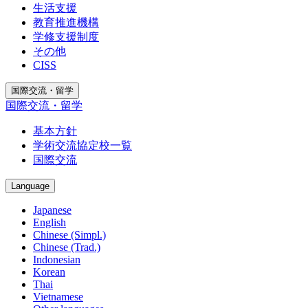
生活支援
教育推進機構
学修支援制度
その他
CISS
国際交流・留学
国際交流・留学
基本方針
学術交流協定校一覧
国際交流
Language
Japanese
English
Chinese (Simpl.)
Chinese (Trad.)
Indonesian
Korean
Thai
Vietnamese