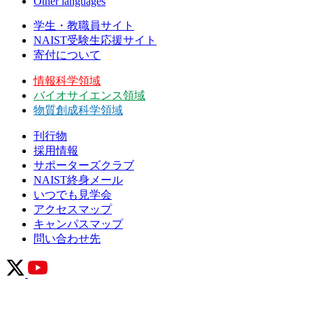
Other languages
学生・教職員サイト
NAIST受験生応援サイト
寄付について
情報科学領域
バイオサイエンス領域
物質創成科学領域
刊行物
採用情報
サポーターズクラブ
NAIST終身メール
いつでも見学会
アクセスマップ
キャンパスマップ
問い合わせ先