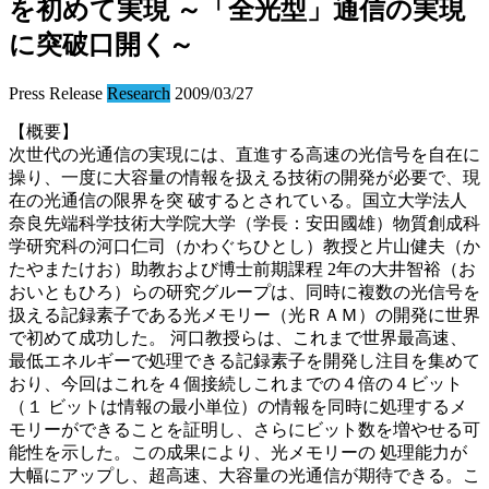
を初めて実現 ～「全光型」通信の実現
に突破口開く～
Press Release
Research
2009/03/27
【概要】
次世代の光通信の実現には、直進する高速の光信号を自在に
操り、一度に大容量の情報を扱える技術の開発が必要で、現
在の光通信の限界を突 破するとされている。国立大学法人
奈良先端科学技術大学院大学（学長：安田國雄）物質創成科
学研究科の河口仁司（かわぐちひとし）教授と片山健夫（か
たやまたけお）助教および博士前期課程 2年の大井智裕（お
おいともひろ）らの研究グループは、同時に複数の光信号を
扱える記録素子である光メモリー（光ＲＡＭ）の開発に世界
で初めて成功した。 河口教授らは、これまで世界最高速、
最低エネルギーで処理できる記録素子を開発し注目を集めて
おり、今回はこれを４個接続しこれまでの４倍の４ビット
（１ ビットは情報の最小単位）の情報を同時に処理するメ
モリーができることを証明し、さらにビット数を増やせる可
能性を示した。この成果により、光メモリーの 処理能力が
大幅にアップし、超高速、大容量の光通信が期待できる。こ