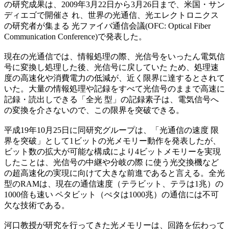
の研究成果は、2009年3月22日から3月26日まで、米国・サン
ディエゴで開催さ れ、世界の光通信、光エレクトロニクス
の研究者が集まる 光ファイバ通信会議(OFC: Optical Fiber
Communication Conference)で発表した。
現在の光通信では、情報処理の際、光信号をいったん電気信
号に変換し処理した後、光信号に戻していた ため、処理速
度の高速化や消費電力の低減が、近く限界に達するとされて
いた。大量の情報処理や記録をすべて光信号のままで高速に
記録・読出しできる「全光 型」の記録素子は、電気信号へ
の変換を介さないので、この限界を突破できる。
平成19年10月25日に同研究グループは、「光通信の速度 限
界を突破」として1ビットの光メモリー動作を発表したが、
ビット数の拡大が可能な構成により4ビットメモリーを実現
したことは、光信号の中継や分岐の際 に使う光交換機など
の超高速化の実現に向けて大きな前進であると言える。全光
型のRAMは、現在の通信速度（テラビット、テラは1兆）の
1000倍も速い ペタビット（ぺタは1000兆）の通信には不可
欠な技術である。
河口教授が研究を行ってきた光メモリーは、回路を伝わって