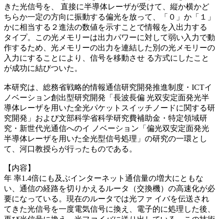
きた光信号を、 直接に半導体レーザが受けて、縦か横かど
ちらか一定の方向に振動する偏光を放って、「０」か「１」
かに相当する２進法の数値を示すことで情報を入出力する
タイプ。この光メモリーは出力パワーに対して弱い入力で動
作するため、光メモリーの出力を連結した別の光メモリーの
入力にすることにより、信号を移動させ る方式にしたこと
が成功に結びついた。
本研究は、総務省戦略的情報通信研究開発推進制度・ICTイ
ノベーション創出型研究開発「長波長偏 光双安定面発光半
導体レーザを用いた全光パケットスイッチノードに関する研
究開発」および文部科学省科学研究費補助金・特定領域研
究・新世代光通信へのイ ノベーション「偏光双安定面発光
半導体レーザを用いた全光型信号処理」の研究の一環とし
て、河口教授らが行ったものである。
【内容】
年 率1.4倍にも及ぶインターネット通信量の増大にともな
い、通信の経路を切りかえるルータ（交換機）の高速化が必
要になっている。現在のルータでは光ファ イバを伝送され
てきた光信号を一度電気信号に換え、電子的に処理した後、