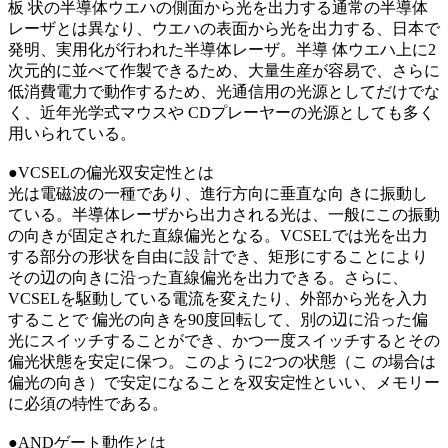
板 状の半導体ウエハの側面から光を出力する通常の半導体
レーザとは異なり、ウエハの表面から光を出力する、日本で
発明、実用化が行われた半導体レーザ。半導 体ウエハ上に2
次元的に並べて作製できるため、大量生産が容易で、さらに
低消費電力で動作するため、光通信用の光源としてだけでな
く、近年光学式マウスや CDプレーヤーの光源としても多く
用いられている。
●VCSELの偏光双安定性とは
光は電磁波の一種であり、進行方向に垂直な向 きに振動し
ている。半導体レーザから出力される光は、一般にこの振動
の向きが固定された直線偏光となる。VCSELでは光を出力
する部分の形状を自由に設 計でき、矩形にすることにより
その辺の向きに沿った直線偏光を出力できる。さらに、
VCSELを駆動している電流を変えたり、外部から光を入力
することで 偏光の向きを90度回転して、別の辺に沿った偏
光にスイッチすることができ、かつ一度スイッチするとその
偏光状態を安定に保つ。このように2つの状態（こ の場合は
偏光の向き）で安定になることを双安定性といい、メモリー
に必須の特性である。
●ANDゲート動作とは