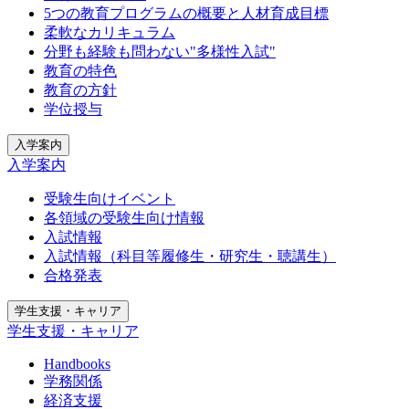
5つの教育プログラムの概要と人材育成目標
柔軟なカリキュラム
分野も経験も問わない"多様性入試"
教育の特色
教育の方針
学位授与
入学案内
入学案内
受験生向けイベント
各領域の受験生向け情報
入試情報
入試情報（科目等履修生・研究生・聴講生）
合格発表
学生支援・キャリア
学生支援・キャリア
Handbooks
学務関係
経済支援