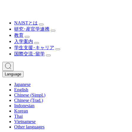
NAISTとは
研究･産官学連携
教育
入学案内
学生支援･キャリア
国際交流･留学
Language
Japanese
English
Chinese (Simpl.)
Chinese (Trad.)
Indonesian
Korean
Thai
Vietnamese
Other languages