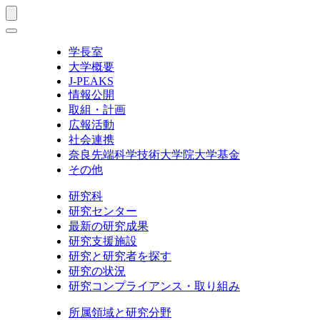
学長室
大学概要
J-PEAKS
情報公開
取組・計画
広報活動
社会連携
奈良先端科学技術大学院大学基金
その他
研究科
研究センター
最新の研究成果
研究支援施設
研究と研究者を探す
研究の状況
研究コンプライアンス・取り組み
所属領域と研究分野