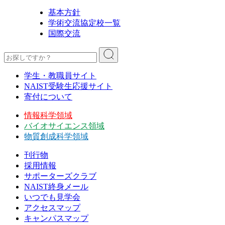
基本方針
学術交流協定校一覧
国際交流
学生・教職員サイト
NAIST受験生応援サイト
寄付について
情報科学領域
バイオサイエンス領域
物質創成科学領域
刊行物
採用情報
サポーターズクラブ
NAIST終身メール
いつでも見学会
アクセスマップ
キャンパスマップ