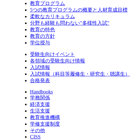
教育プログラム
5つの教育プログラムの概要と人材育成目標
柔軟なカリキュラム
分野も経験も問わない"多様性入試"
教育の特色
教育の方針
学位授与
受験生向けイベント
各領域の受験生向け情報
入試情報
入試情報（科目等履修生・研究生・聴講生）
合格発表
Handbooks
学務関係
経済支援
生活支援
教育推進機構
学修支援制度
その他
CISS