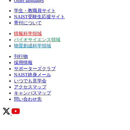
Other languages
学生・教職員サイト
NAIST受験生応援サイト
寄付について
情報科学領域
バイオサイエンス領域
物質創成科学領域
刊行物
採用情報
サポーターズクラブ
NAIST終身メール
いつでも見学会
アクセスマップ
キャンパスマップ
問い合わせ先