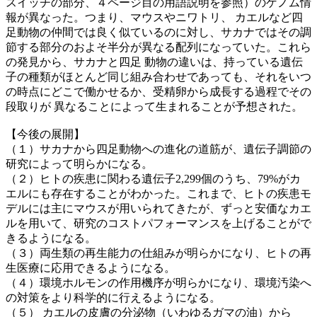
スイッチの部分、４ページ目の用語説明を参照）のゲノム情
報が異なった。つまり、マウスやニワトリ、 カエルなど四
足動物の仲間では良く似ているのに対し、サカナではその調
節する部分のおよそ半分が異なる配列になっていた。これら
の発見から、サカナと四足 動物の違いは、持っている遺伝
子の種類がほとんど同じ組み合わせであっても、それをいつ
の時点にどこで働かせるか、受精卵から成長する過程でその
段取りが 異なることによって生まれることが予想された。
【今後の展開】
（１）サカナから四足動物への進化の道筋が、遺伝子調節の
研究によって明らかになる。
（２）ヒトの疾患に関わる遺伝子2,299個のうち、79%がカ
エルにも存在することがわかった。これまで、ヒトの疾患モ
デルには主にマウスが用いられてきたが、ずっと安価なカエ
ルを用いて、研究のコストパフォーマンスを上げることがで
きるようになる。
（３）両生類の再生能力の仕組みが明らかになり、ヒトの再
生医療に応用できるようになる。
（４）環境ホルモンの作用機序が明らかになり、環境汚染へ
の対策をより科学的に行えるようになる。
（５） カエルの皮膚の分泌物（いわゆるガマの油）から