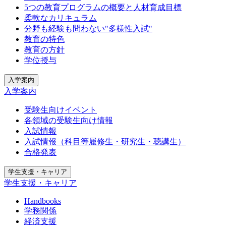
5つの教育プログラムの概要と人材育成目標
柔軟なカリキュラム
分野も経験も問わない"多様性入試"
教育の特色
教育の方針
学位授与
入学案内
入学案内
受験生向けイベント
各領域の受験生向け情報
入試情報
入試情報（科目等履修生・研究生・聴講生）
合格発表
学生支援・キャリア
学生支援・キャリア
Handbooks
学務関係
経済支援