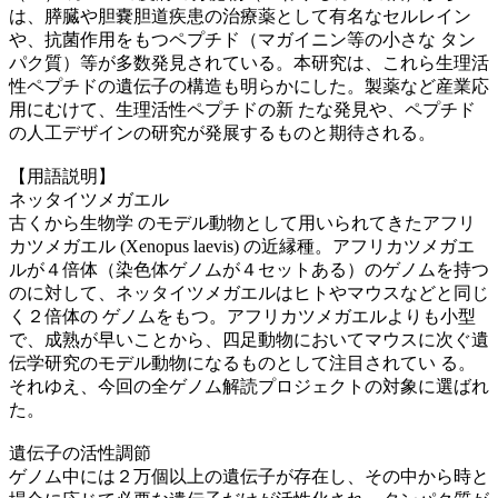
は、膵臓や胆嚢胆道疾患の治療薬として有名なセルレイン
や、抗菌作用をもつペプチド（マガイニン等の小さな タン
パク質）等が多数発見されている。本研究は、これら生理活
性ペプチドの遺伝子の構造も明らかにした。製薬など産業応
用にむけて、生理活性ペプチドの新 たな発見や、ペプチド
の人工デザインの研究が発展するものと期待される。
【用語説明】
ネッタイツメガエル
古くから生物学 のモデル動物として用いられてきたアフリ
カツメガエル (Xenopus laevis) の近縁種。アフリカツメガエ
ルが４倍体（染色体ゲノムが４セットある）のゲノムを持つ
のに対して、ネッタイツメガエルはヒトやマウスなどと同じ
く２倍体の ゲノムをもつ。アフリカツメガエルよりも小型
で、成熟が早いことから、四足動物においてマウスに次ぐ遺
伝学研究のモデル動物になるものとして注目されてい る。
それゆえ、今回の全ゲノム解読プロジェクトの対象に選ばれ
た。
遺伝子の活性調節
ゲノム中には２万個以上の遺伝子が存在し、その中から時と