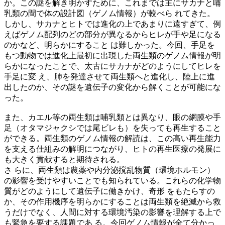
か。この謎を解き明かすために、これまでは主にサカナと哺
乳類の間で体の設計図（ゲノム情報）が較べら れてきた。
しかし、サカナとヒトでは進化の上であまりに遠すぎて、例
えばゲノム配列のどの部分が異なるからヒレが手や足になる
のかなど、明らかにすること は難しかった。今回、手足を
もつ動物では進化上最初に出現した両生類のゲノム情報が明
らかになったことで、太古にサカナがどのようにしてヒレを
手足に変 え、肺を発達させて両生類へと進化し、陸上に進
出したのか、その謎を遺伝子の変化から解くことが可能にな
った。
また、カエル等の両生類は哺乳類とは異なり、眼の網膜や手
足（オタマジャクシでは尾ビレも）を失っても再生すること
ができる。両生類のゲノム情報の解読は、この高い再生能力
を支える仕組みの解明につながり、ヒトの再生医療の発展に
も大きく貢献すると期待される。
さ らに、両生類は農薬や内分泌撹乱物質（環境ホルモン）
の影響を受けやすいことでも知られている。これらの化学物
質がどのようにして遺伝子に働きかけ、奇形 をもたらすの
か、その作用機序を明らかにすることは両生類を絶滅から救
うだけでなく、人間に対する環境汚染の影響を理解する上で
も緊急を要する課題であ る。今回ゲノム情報が全て分かっ