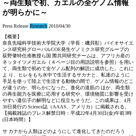
～両生類で初、カエルの全ゲノム情報
が明らかに～
Press Release
Research
2010/04/30
【概要】
奈良先端科学技術大学院大学（学長：磯貝彰）バイオサイエ
ンス研究科グローバルCOE発生ゲノミクス研究グループの
荻野肇特任准教授ら国 際共同研究チームは、アフリカ産の
ネッタイツメガエル（４ページ目の用語説明を参照）を用い
て、両生類で初めて全ゲノム配列の解読に成功した。これに
よ り、ヒレをもち水中で生活するサカナと、私達のように
手足を使って陸上で生活する動物の間で、ゲノム情報のどこ
が違うのか、明らかになった。進化の道筋の ほか、両生類
の再生能力を医療に応用する研究や、環境物質に影響を受け
やすい遺伝子の解明などに役立ちそうだ。この成果は、4月
30日発行の Science誌（AAAS、アメリカ）に掲載される。
【掲載雑誌のプレス解禁日時：平成22年4月30日(金)午前3時
(日本時間）】
サ カナから人類はどのようにして進化してきたのだろう