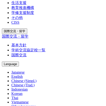
生活支援
教育推進機構
学修支援制度
その他
CISS
国際交流・留学
国際交流・留学
基本方針
学術交流協定校一覧
国際交流
Language
Japanese
English
Chinese (Simpl.)
Chinese (Trad.)
Indonesian
Korean
Thai
Vietnamese