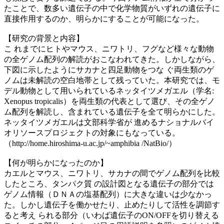
たことで、数多い遺伝子の中で化学物質がいずれの遺伝子に
直接作用するのか、明らかにすることが可能になった。
【研究の背景と内容】
こ れまでにヒトやマウス、ニワトリ、フグなど様々な動物
の全ゲノム配列の解読がおこなわれてきた。しかしながら、
下図に示したようにサカナと四足動物をつな ぐ両生類のゲ
ノムは未解読の空白地帯として残っていた。本研究では、モ
デル動物として用いられているネッタイツメガエル（学名:
Xenopus tropicalis）を両生類の代表として選び、その全ゲノ
ム配列を解読し、含まれている遺伝子を全て明らかにした。
ネッタイツメガエルは文部科学省が 進めるナショナルバイ
オリソースプロジェクトの対象にもなっている。
（http://home.hiroshima-u.ac.jp/~amphibia /NatBio/）
【何が明らかになったのか】
カエルとマウス、ニワトリ、サカナの間でゲノム配列を比較
したところ、タンパク質 の設計図となる遺伝子の部分では
ゲノム情報（ＤＮＡの塩基配列）に大きな違いは少なかっ
た。しかし遺伝子を働かせたり、止めたりして活性を調節す
ると考え られる部分（いわば遺伝子のON/OFFを切り替える