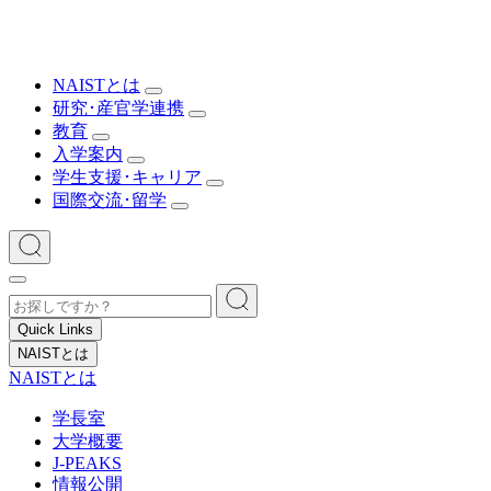
NAISTとは
研究･産官学連携
教育
入学案内
学生支援･キャリア
国際交流･留学
Quick Links
NAISTとは
NAISTとは
学長室
大学概要
J-PEAKS
情報公開