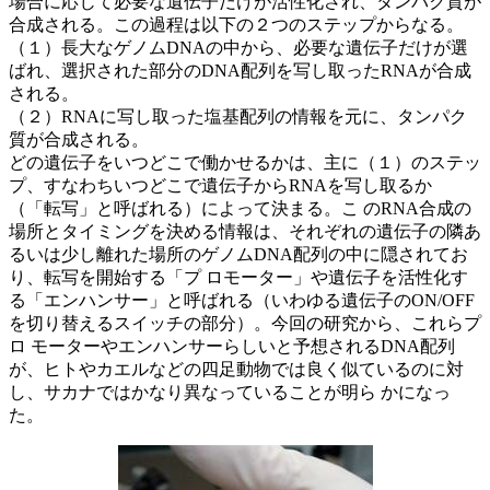
場合に応じて必要な遺伝子だけが活性化され、タンパク質が
合成される。この過程は以下の２つのステップからなる。
（１）長大なゲノムDNAの中から、必要な遺伝子だけが選
ばれ、選択された部分のDNA配列を写し取ったRNAが合成
される。
（２）RNAに写し取った塩基配列の情報を元に、タンパク
質が合成される。
どの遺伝子をいつどこで働かせるかは、主に（１）のステッ
プ、すなわちいつどこで遺伝子からRNAを写し取るか
（「転写」と呼ばれる）によって決まる。こ のRNA合成の
場所とタイミングを決める情報は、それぞれの遺伝子の隣あ
るいは少し離れた場所のゲノムDNA配列の中に隠されてお
り、転写を開始する「プ ロモーター」や遺伝子を活性化す
る「エンハンサー」と呼ばれる（いわゆる遺伝子のON/OFF
を切り替えるスイッチの部分）。今回の研究から、これらプ
ロ モーターやエンハンサーらしいと予想されるDNA配列
が、ヒトやカエルなどの四足動物では良く似ているのに対
し、サカナではかなり異なっていることが明ら かになっ
た。