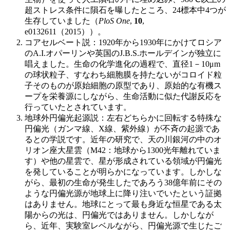
超ストレス条件に隕石を曝したところ、24標本中4つが
生存していました（
PloS One
,
10
,
e0132611（2015））。
コアセルベート説：1920年から1930年にかけてロシア
のA.I.オパーリンや英国のJ.B.S.ホールデインが独立に
唱えました。生命の化学進化の過程で、直径1－10μm
の球状粒子、すなわち細胞膜を持たないがコロイド粒
子そのものが原始細胞の原型であり、原始的な有機ス
ープを栄養源にしながら、生命活動に似た代謝反応を
行っていたとされています。
地球外円偏光起源説：左右どちらかに回転する特殊な
円偏光（ガンマ線、X線、紫外線）が不斉の起源であ
るとの学説です。近年の研究で、天の川銀河の中のオ
リオン座大星雲（M42：地球から1300光年離れていま
す）や他の星雲で、星が形成されている領域が円偏光
を発していることが明らかになっています。しかしな
がら、最初の生命が発生したであろう38億年前にその
ような円偏光源が地球上に降り注いでいたという証拠
はありません。地球にとって最も身近な恒星である太
陽からの光は、円偏光ではありません。しかしなが
ら、近年、実験室レベルながら、円偏光源で生じたご