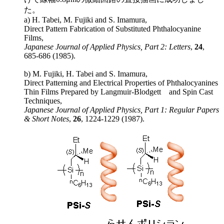
た。
a) H. Tabei, M. Fujiki and S. Imamura,
Direct Pattern Fabrication of Substituted Phthalocyanine
Films,
Japanese Journal of Applied Physics, Part 2: Letters
,
24
,
685-686 (1985).
b) M. Fujiki, H. Tabei and S. Imamura,
Direct Patterning and Electrical Properties of Phthalocyanines
Thin Films Prepared by Langmuir-Blodgett and Spin Cast
Techniques,
Japanese Journal of Applied Physics, Part 1: Regular Papers
& Short Notes
,
26
, 1224-1229 (1987).