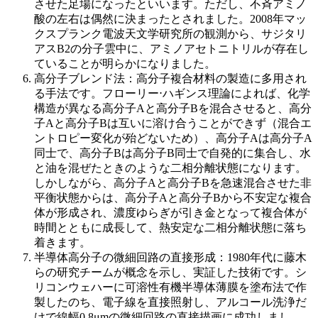
させた足場になったといいます。ただし、不斉アミノ
酸の左右は偶然に決まったとされました。2008年マッ
クスプランク電波天文学研究所の観測から、サジタリ
アスB2の分子雲中に、アミノアセトニトリルが存在し
ていることが明らかになりました。
高分子ブレンド法：高分子複合材料の製造に多用され
る手法です。フローリー⋅ハギンス理論によれば、化学
構造が異なる高分子Aと高分子Bを混合させると、高分
子Aと高分子Bは互いに溶け合うことができず（混合エ
ントロピー変化が殆どないため）、高分子Aは高分子A
同士で、高分子Bは高分子B同士で自発的に集合し、水
と油を混ぜたときのような二相分離状態になります。
しかしながら、高分子Aと高分子Bを急速混合させた非
平衡状態からは、高分子Aと高分子Bから不安定な複合
体が形成され、濃度ゆらぎが引き金となって複合体が
時間とともに成長して、熱安定な二相分離状態に落ち
着きます。
半導体高分子の微細回路の直接形成：1980年代に藤木
らの研究チームが概念を示し、実証した技術です。シ
リコンウェハーに可溶性有機半導体薄膜を塗布法で作
製したのち、電子線を直接照射し、アルコール洗浄だ
けで線幅0.8μmの微細回路の直接描画に成功しまし