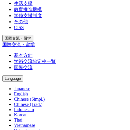
生活支援
教育推進機構
学修支援制度
その他
CISS
国際交流・留学
国際交流・留学
基本方針
学術交流協定校一覧
国際交流
Language
Japanese
English
Chinese (Simpl.)
Chinese (Trad.)
Indonesian
Korean
Thai
Vietnamese