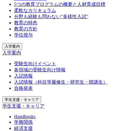
5つの教育プログラムの概要と人材育成目標
柔軟なカリキュラム
分野も経験も問わない"多様性入試"
教育の特色
教育の方針
学位授与
入学案内
入学案内
受験生向けイベント
各領域の受験生向け情報
入試情報
入試情報（科目等履修生・研究生・聴講生）
合格発表
学生支援・キャリア
学生支援・キャリア
Handbooks
学務関係
経済支援