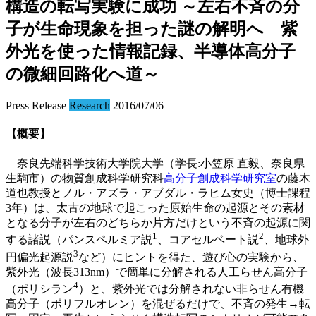
構造の転写実験に成功 ～左右不斉の分
子が生命現象を担った謎の解明へ 紫
外光を使った情報記録、半導体高分子
の微細回路化へ道～
Press Release
Research
2016/07/06
【概要】
奈良先端科学技術大学院大学（学長:小笠原 直毅、奈良県
生駒市）の物質創成科学研究科
高分子創成科学研究室
の藤木
道也教授とノル・アズラ・アブダル・ラヒム女史（博士課程
3年）は、太古の地球で起こった原始生命の起源とその素材
となる分子が左右のどちらか片方だけという不斉の起源に関
1
2
する諸説（パンスペルミア説
、コアセルベート説
、地球外
3
円偏光起源説
など）にヒントを得た、遊び心の実験から、
紫外光（波長313nm）で簡単に分解される人工らせん高分子
4
（ポリシラン
）と、紫外光では分解されない非らせん有機
高分子（ポリフルオレン）を混ぜるだけで、不斉の発生→転