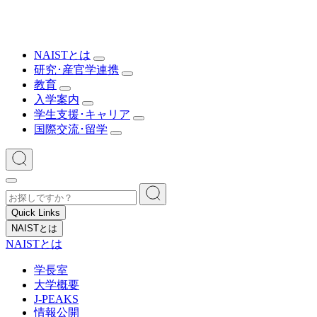
NAISTとは
研究･産官学連携
教育
入学案内
学生支援･キャリア
国際交流･留学
Quick Links
NAISTとは
NAISTとは
学長室
大学概要
J-PEAKS
情報公開