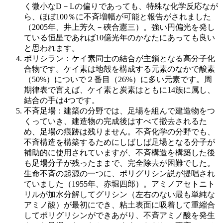
く微小なD－Lの偏りであっても、特殊な化学反応なが
ら、ほぼ100％に不斉増幅が可能と報告がされました
（2005年、井上芳久－硤合憲三）。強い円偏光を発し
ている恒星であれば10億光年のかなたにあっても良い
と思われます。
ポリシラン：ケイ素同士の結合が主鎖となる高分子化
合物です。ケイ素は地殻を構成する元素のなかで酸素
（50%）についで２番目（26%）に多い元素です。周
期律表で言えば、ケイ素と炭素はともに14族に属し、
結合の手は4つです。
不斉足場：建築の分野では、足場を組んで建造物をつ
くっていき、建造物の完成後はすべて撤去されるた
め、足場の痕跡は残りません。不斉化学の分野でも、
不斉構造を構築するためにしばしば足場となる分子が
補助的に使用されていますが、不斉構造を構築した後
も足場分子が残ったままで、完全除去が困難でした。
生命不斉の起源の一つに、ポリグリシン説が提唱され
ていました（1955年、赤堀四郎）。アミノアセトニト
リルが加水分解してグリシン（左右のない最も単純な
アミノ酸）が最初にでき、粘土表面に吸着して重縮合
してポリグリシンができあがり、不斉アミノ酸を発生