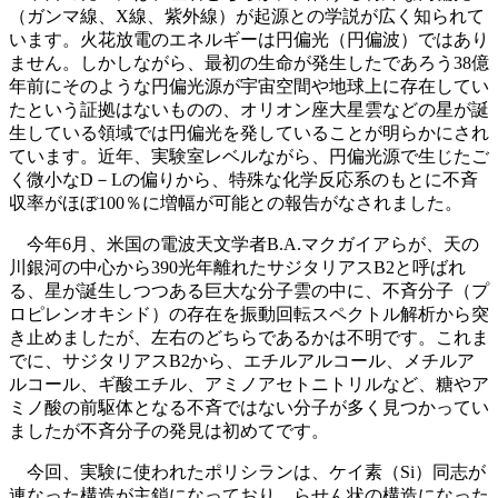
（ガンマ線、X線、紫外線）が起源との学説が広く知られて
います。火花放電のエネルギーは円偏光（円偏波）ではあり
ません。しかしながら、最初の生命が発生したであろう38億
年前にそのような円偏光源が宇宙空間や地球上に存在してい
たという証拠はないものの、オリオン座大星雲などの星が誕
生している領域では円偏光を発していることが明らかにされ
ています。近年、実験室レベルながら、円偏光源で生じたご
く微小なD－Lの偏りから、特殊な化学反応系のもとに不斉
収率がほぼ100％に増幅が可能との報告がなされました。
今年6月、米国の電波天文学者B.A.マクガイアらが、天の
川銀河の中心から390光年離れたサジタリアスB2と呼ばれ
る、星が誕生しつつある巨大な分子雲の中に、不斉分子（プ
ロピレンオキシド）の存在を振動回転スペクトル解析から突
き止めましたが、左右のどちらであるかは不明です。これま
でに、サジタリアスB2から、エチルアルコール、メチルア
ルコール、ギ酸エチル、アミノアセトニトリルなど、糖やア
ミノ酸の前駆体となる不斉ではない分子が多く見つかってい
ましたが不斉分子の発見は初めてです。
今回、実験に使われたポリシランは、ケイ素（Si）同志が
連なった構造が主鎖になっており、らせん状の構造になった