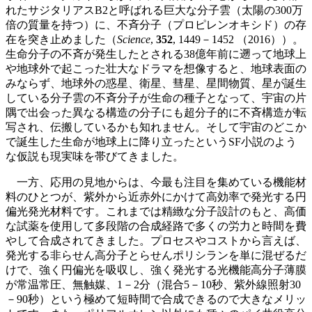
れたサジタリアスB2と呼ばれる巨大な分子雲（太陽の300万
倍の質量を持つ）に、不斉分子（プロピレンオキシド）の存
在を突き止めました（
Science
,
352
, 1449－1452 （2016））。
生命分子の不斉が発生したとされる38億年前に遡って地球上
や地球外で起こった壮大なドラマを想像すると、地球表面の
みならず、地球外の惑星、衛星、彗星、星間物質、星が誕生
している分子雲の不斉分子が生命の種子となって、宇宙の片
隅で出会った異なる構造の分子にも超分子的に不斉構造が転
写され、伝搬しているかも知れません。そして宇宙のどこか
で誕生した生命が地球上に降り立ったというSF小説のよう
な仮説も現実味を帯びてきました。
一方、応用の見地からは、今最も注目を集めている機能材
料のひとつが、紫外から近赤外にかけて高効率で発光する円
偏光発光材料です。これまでは精緻な分子設計のもと、高価
な試薬を使用して多段階の合成経路で多くの労力と時間を費
やして合成されてきました。プロセスやコストから言えば、
発光する非らせん高分子とらせんポリシランを単に混ぜるだ
けで、強く円偏光を吸収し、強く発光する光機能高分子薄膜
が常温常圧、無触媒、1－2分（混合5－10秒、紫外線照射30
－90秒）という極めて短時間で合成できるので大きなメリッ