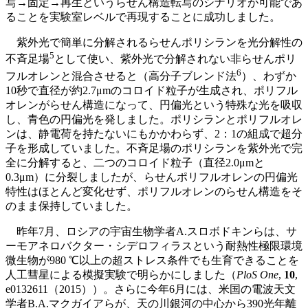
写→固定→再生というらせん構造転写のシナリオが可能であ
ることを実験室レベルで再現することに成功しました。
紫外光で簡単に分解されるらせんポリシランを光分解性の
5
不斉足場
として使い、紫外光で分解されない非らせんポリ
6
フルオレンと混合させると（高分子ブレンド法
）、わずか
10秒で直径が約2.7μmのコロイド粒子が生成され、ポリフル
オレンがらせん構造になって、円偏光という特殊な光を吸収
し、青色の円偏光を発しました。ポリシランとポリフルオレ
ンは、静電荷を持たないにもかかわらず、2：1の組成で超分
子を形成していました。不斉足場のポリシランを紫外光で完
全に分解すると、二つのコロイド粒子（直径2.0μmと
0.3μm）に分裂しましたが、らせんポリフルオレンの円偏光
特性はほとんど変化せず、ポリフルオレンのらせん構造をそ
のまま保持していました。
昨年7月、ロシアの宇宙生物学者A.スロボドキンらは、サ
ーモアネロバクター・シデロフィラスという耐熱性極限環境
微生物が980 ℃以上の超ストレス条件でも生育できることを
人工彗星による模擬実験で明らかにしました（
PloS One
,
10
,
e0132611（2015））。さらに今年6月には、米国の電波天文
学者B.A.マクガイアらが、天の川銀河の中心から390光年離