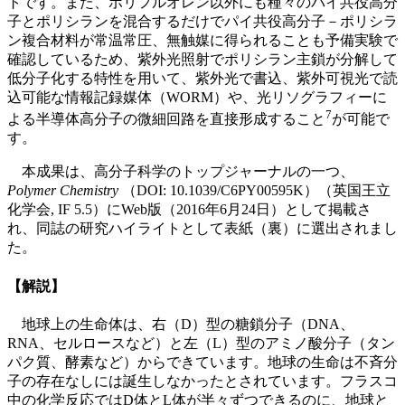
トです。また、ポリフルオレン以外にも種々のパイ共役高分
子とポリシランを混合するだけでパイ共役高分子－ポリシラ
ン複合材料が常温常圧、無触媒に得られることも予備実験で
確認しているため、紫外光照射でポリシラン主鎖が分解して
低分子化する特性を用いて、紫外光で書込、紫外可視光で読
込可能な情報記録媒体（WORM）や、光リソグラフィーに
7
よる半導体高分子の微細回路を直接形成すること
が可能で
す。
本成果は、高分子科学のトップジャーナルの一つ、
Polymer Chemistry
（DOI: 10.1039/C6PY00595K）（英国王立
化学会, IF 5.5）にWeb版（2016年6月24日）として掲載さ
れ、同誌の研究ハイライトとして表紙（裏）に選出されまし
た。
【解説】
地球上の生命体は、右（D）型の糖鎖分子（DNA、
RNA、セルロースなど）と左（L）型のアミノ酸分子（タン
パク質、酵素など）からできています。地球の生命は不斉分
子の存在なしには誕生しなかったとされています。フラスコ
中の化学反応ではD体とL体が半々ずつできるのに、地球と