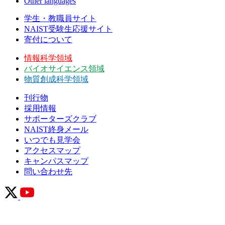
Other languages
学生・教職員サイト
NAIST受験生応援サイト
寄付について
情報科学領域
バイオサイエンス領域
物質創成科学領域
刊行物
採用情報
サポーターズクラブ
NAIST終身メール
いつでも見学会
アクセスマップ
キャンパスマップ
問い合わせ先