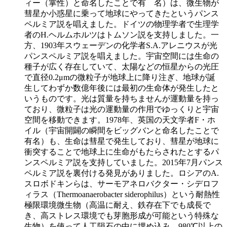
ィー（掌性）と命名したことで有 名）は、微生物が
彗星か小惑星に乗って地球にやってきたというパンス
ペルミア説を唱えました。ドイツの物理学者で生理学
者のH.ヘルムホルツはトムソン説を支持しました。一
方、1903年スウェーデンの化学者S.A.アレニウスが光
パンスペルミア説を唱えました。宇宙空間には生命の
種子が広く存在していて、太陽などの恒星からの光圧
で直径0.2μmの微粒子が地球上に降り注ぎ、地球が誕
生してわずか数億年後には最初の生命体が発生したと
いうものです。光は質量を持ちませんが運動量を持っ
ており、微粒子は光の運動量の作用でゆっくりと宇宙
空間を移動できます。1978年、英国の天文学者F・ホ
イル（宇宙開闢の瞬間をビッグバンと命名したことで
有名）も、生命は彗星で発生しており、彗星が地球に
衝突することで地球上に生命がもたらされたとするパ
ンスペルミア説を支持していました。2015年7月パンス
ペルミア説を裏付ける発見がありました。ロシアのA.
スロボドキンらは、サーモアネロバクター・シデロフ
ィラス（Thermoanaerobacter siderophilus）という耐熱性
極限環境微生物（高温に耐え、鉄存在下でも成長で
き、高ストレス環境でも芽胞形成が可能という特殊な
生物）を使って人工隕石の中に埋め込み、980℃以上の