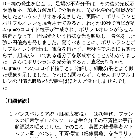
D－糖の発生を促進し、足場の不斉分子は、その後の光反応
や熱反応、加水分解反応で分解され、その化学的な証拠が消
失したというシナリオを考えました。実際に、ポリシランと
ポリフルオレンを混合させてみると、わずか10秒で直径が約
2.7μmのコロイド粒子が生成され、ポリフルオレンがらせん
構造となって、円偏光という特殊な光を吸収し、青色をした
強い円偏光を発しました。驚くべきことに、ポリシランとポ
リフルオレン同士は、電荷を持たず、無極性であるにも関わ
らず、組成が2：1である超分子を形成することがわかりまし
た。さらにポリシランを光分解すると、直径が2.0μmと
0.3μmの二つのコロイド粒子とに分解し、細胞分裂とよく似
た現象を示しました。それにも関わらず、らせんポリフルオ
レンの円偏光吸収/発光特性はほとんど変化しませんでし
た。
【用語解説】
パンスペルミア説（胚種広布説）：1870年代、フラン
スの細菌学者L.パスツールは生命分子の不斉性の宇宙
起源説を唱えました。そのころ、英国の物理学者W.ト
ムソン卿（のちに、不斉構造（鏡像構造）をキラリテ