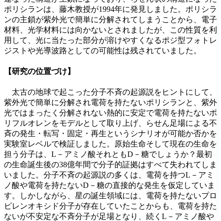
ポリシランは、藤木教授が1994年に発見しました。ポリシラ
ンの主鎖が紫外光で簡単に分解されてしまうことから、電子
材料、光学材料には向かないとされましたが、この性質を利
用して、光に当たった部分が溶けやすくなるポジ型フォトレ
ジストや光導波路としての可能性は残されていました。
【研究の位置づけ】
太古の地球で起こった分子不斉の起源説をヒントにして、
紫外光で簡単に分解され電荷を持たないポリシランと、紫外
光ではまったく分解されない熱的に安定で電荷を持たないポ
リフルオレンをモデルとして取り上げ、らせん足場による不
斉の発生・転写・固定・再生というシナリオが可能か否かを
実験室レベルで検証しました。原始生命そして現在の生命を
担う分子は、L－アミノ酸それともD－糖でしょうか？最初
の生命誕生後の38億年間で分子的証拠はすべて失われてしま
いました。分子不斉の起源説の多くは、電荷を持つL－アミ
ノ酸や電荷を持たないD－糖の直接的な発生を仮定していま
す。しかしながら、星の誕生領域には、電荷を持たないプロ
ピレンオキシド分子が存在していたことからも、電荷を持た
ないが不安定な不斉分子が足場となり、続くL－アミノ酸や