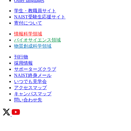
Other languages
学生・教職員サイト
NAIST受験生応援サイト
寄付について
情報科学領域
バイオサイエンス領域
物質創成科学領域
刊行物
採用情報
サポーターズクラブ
NAIST終身メール
いつでも見学会
アクセスマップ
キャンパスマップ
問い合わせ先