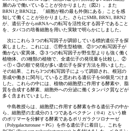
層のみで働いていることが分かりました（図2）。また
BRN1とBRN2は、「細胞が根の最も外側にある」ことを感
知して働くことが分かりました。さらにSMB, BRN1, BRN2
が、遺伝子からmRNAへの転写を活性化する因子であること
を、タバコの培養細胞を用いた実験で明らかにしました。
次にこれら３つの転写因子が調節している標的遺伝子を探
索しました。これには、①野生型植物、②3つの転写因子が
働かない変異体、③３つの転写因子が野生型よりも強く働く
植物体、の3種類の植物で、全遺伝子の発現量を比較し、②
＜①＜③の順で発現が多い遺伝子を探す方法を用いました。
その結果、これら3つの転写因子によって調節され、根冠の
形成や働きに関与していると思われる遺伝子を60個見つけま
した。これらの中には、植物の細胞壁に作用する酵素や、脂
質を合成する酵素、細胞外への分泌に働くタンパク質などが
多く含まれていました。
中島教授らは、細胞壁に作用する酵素を作る遺伝子の中か
ら、細胞壁の主成分の１つであるペクチン（※4）という糖
のポリマーを分解する酵素であるポリガラクツロナーゼ
（Polygalacturonase = PG）を作る遺伝子に着目し、これを