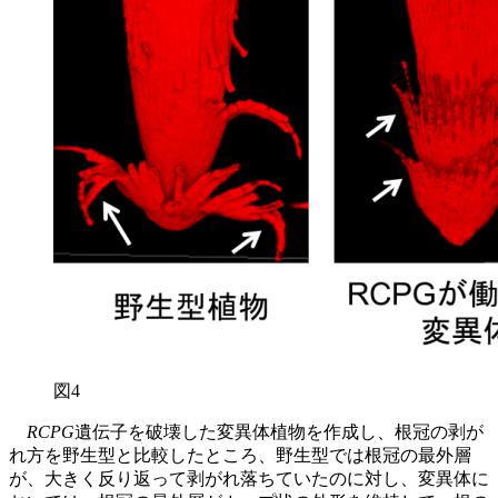
図4
RCPG
遺伝子を破壊した変異体植物を作成し、根冠の剥が
れ方を野生型と比較したところ、野生型では根冠の最外層
が、大きく反り返って剥がれ落ちていたのに対し、変異体に