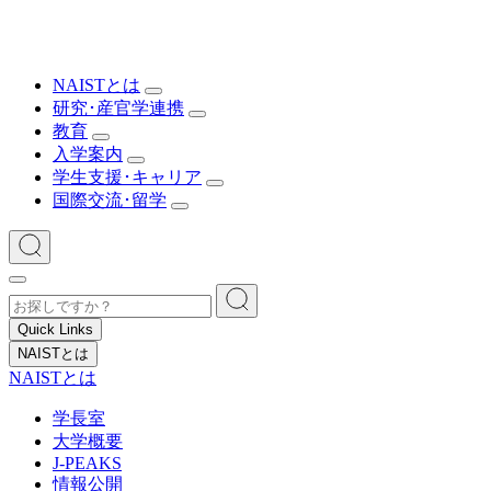
NAISTとは
研究･産官学連携
教育
入学案内
学生支援･キャリア
国際交流･留学
Quick Links
NAISTとは
NAISTとは
学長室
大学概要
J-PEAKS
情報公開