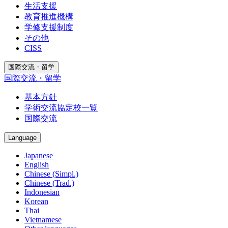
生活支援
教育推進機構
学修支援制度
その他
CISS
国際交流・留学
国際交流・留学
基本方針
学術交流協定校一覧
国際交流
Language
Japanese
English
Chinese (Simpl.)
Chinese (Trad.)
Indonesian
Korean
Thai
Vietnamese