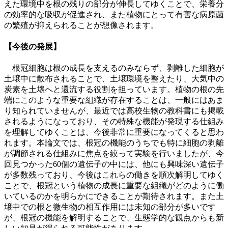
えた環境中を根の残りの部分が伸長してゆくことで、栄養分
の効率的な吸収が促進され、また植物にとって有害な病原菌
の繁殖が抑えられることが想像されます。
【今後の発展】
根冠細胞は根の成長を支えるのみならず、剥離した細胞が
土壌中に散布されることで、土壌環境を整えたり、大気中の
炭素を土壌へと還流する役割を担っています。植物の根の先
端にこのような重要な組織が存在することは、一般にはあま
り知られていませんが、最近では高校生物の教科書にも掲載
されるようになっており、その特殊な機能が発現する仕組み
を理解してゆくことは、今後非常に重要になってくると思わ
れます。本論文では、根冠の機能のうちでも特に細胞の剥離
が調節される仕組みに焦点を絞って実験を行いましたが、今
回見つかった60個の遺伝子の中には、他にも興味深い遺伝子
が多数残っており、今後はこれらの働きを順次解明してゆく
ことで、根冠という植物の成長に重要な組織がどのように働
いているのかを明らかにできることが期待されます。また土
壌中での根と微生物の相互作用には未知の部分が多いです
が、根冠の機能を解明することで、生態学的な観点からも新