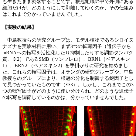
も生きたまま剥落することです。根冠組織の中で外側にある
細胞だけが、どのようにして剥離してゆくのか、その仕組み
はこれまで分かっていませんでした。
【実験の結果】
中島教授らの研究グループは、モデル植物であるシロイヌ
ナズナを実験材料に用い、まず3つの転写因子（遺伝子から
mRNAへの転写を活性化したり抑制したりする調節タンパク
質、※2）であるSMB（ソンブレロ）、BRN1（ベアスキン
1）、BRN2 （ベアスキン2）を手掛かりに研究を始めまし
た。これらの転写因子は、オランダの研究グループや、中島
教授らのグループにより、根冠の分化を制御する鍵因子とし
て見つかっていたものです（※3）。しかし、これまでこの3
つの転写因子がどのように使い分けられ、どのような遺伝子
の転写を調節しているのかは、分かっていませんでした。