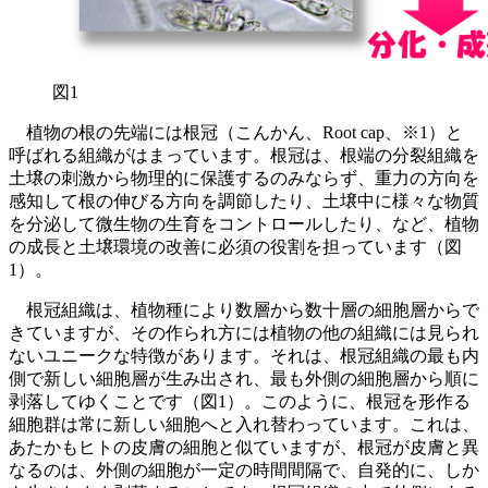
図1
植物の根の先端には根冠（こんかん、Root cap、※1）と
呼ばれる組織がはまっています。根冠は、根端の分裂組織を
土壌の刺激から物理的に保護するのみならず、重力の方向を
感知して根の伸びる方向を調節したり、土壌中に様々な物質
を分泌して微生物の生育をコントロールしたり、など、植物
の成長と土壌環境の改善に必須の役割を担っています（図
1）。
根冠組織は、植物種により数層から数十層の細胞層からで
きていますが、その作られ方には植物の他の組織には見られ
ないユニークな特徴があります。それは、根冠組織の最も内
側で新しい細胞層が生み出され、最も外側の細胞層から順に
剥落してゆくことです（図1）。このように、根冠を形作る
細胞群は常に新しい細胞へと入れ替わっています。これは、
あたかもヒトの皮膚の細胞と似ていますが、根冠が皮膚と異
なるのは、外側の細胞が一定の時間間隔で、自発的に、しか