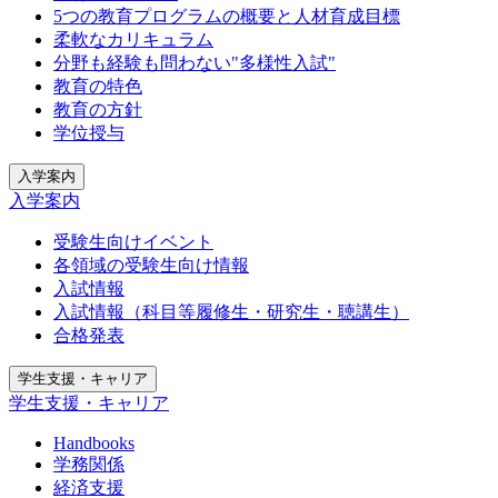
5つの教育プログラムの概要と人材育成目標
柔軟なカリキュラム
分野も経験も問わない"多様性入試"
教育の特色
教育の方針
学位授与
入学案内
入学案内
受験生向けイベント
各領域の受験生向け情報
入試情報
入試情報（科目等履修生・研究生・聴講生）
合格発表
学生支援・キャリア
学生支援・キャリア
Handbooks
学務関係
経済支援