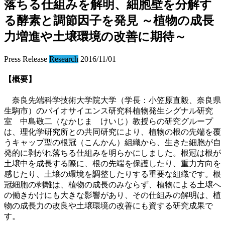
落ちる仕組みを解明、細胞壁を分解す
る酵素と調節因子を発見 ～植物の成長
力増進や土壌環境の改善に期待～
Press Release
Research
2016/11/01
【概要】
奈良先端科学技術大学院大学（学長：小笠原直毅、奈良県
生駒市）のバイオサイエンス研究科植物発生シグナル研究
室 中島敬二（なかじま けいじ）教授らの研究グループ
は、理化学研究所との共同研究により、植物の根の先端を覆
うキャップ型の根冠（こんかん）組織から、生きた細胞が自
発的に剥がれ落ちる仕組みを明らかにしました。根冠は根が
土壌中を成長する際に、根の先端を保護したり、重力方向を
感じたり、土壌の環境を調整したりする重要な組織です。根
冠細胞の剥離は、植物の成長のみならず、植物による土壌へ
の働きかけにも大きな影響があり、その仕組みの解明は、植
物の成長力の改良や土壌環境の改善にも資する研究成果で
す。