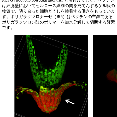
RCPG (Root cap polygalacturonase
) と名付けました。ペクチン
は細胞壁においてセルロース繊維の間を充てんするゲル状の
物質で、隣り合った細胞どうしを接着する働きをもっていま
す。ポリガラクツロナーゼ（※5）はペクチンの主鎖である
ポリガラクツロン酸のポリマーを加水分解して切断する酵素
です。