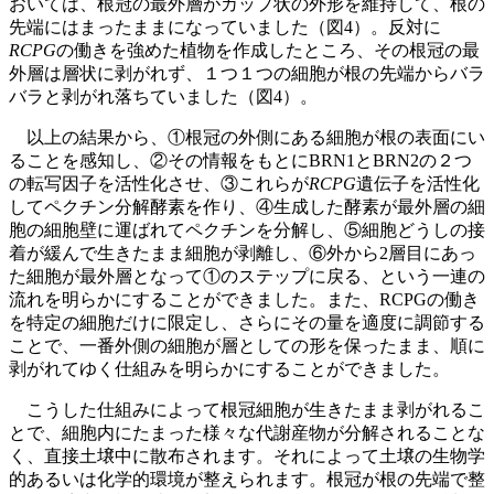
おいては、根冠の最外層がカップ状の外形を維持して、根の
先端にはまったままになっていました（図4）。反対に
RCPG
の働きを強めた植物を作成したところ、その根冠の最
外層は層状に剥がれず、１つ１つの細胞が根の先端からバラ
バラと剥がれ落ちていました（図4）。
以上の結果から、①根冠の外側にある細胞が根の表面にい
ることを感知し、②その情報をもとにBRN1とBRN2の２つ
の転写因子を活性化させ、③これらが
RCPG
遺伝子を活性化
してペクチン分解酵素を作り、④生成した酵素が最外層の細
胞の細胞壁に運ばれてペクチンを分解し、⑤細胞どうしの接
着が緩んで生きたまま細胞が剥離し、⑥外から2層目にあっ
た細胞が最外層となって①のステップに戻る、という一連の
流れを明らかにすることができました。また、RCPGの働き
を特定の細胞だけに限定し、さらにその量を適度に調節する
ことで、一番外側の細胞が層としての形を保ったまま、順に
剥がれてゆく仕組みを明らかにすることができました。
こうした仕組みによって根冠細胞が生きたまま剥がれるこ
とで、細胞内にたまった様々な代謝産物が分解されることな
く、直接土壌中に散布されます。それによって土壌の生物学
的あるいは化学的環境が整えられます。根冠が根の先端で整