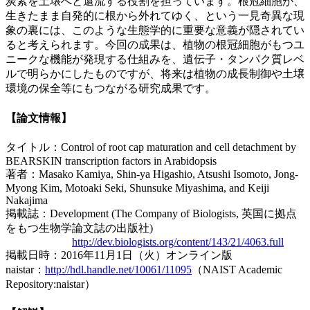
炭素を土壌へと還流する役割を担っています。根冠細胞が、
生きたまま自発的に根から外れてゆく、という一見奇異な現
象の裏には、このような生態学的に重要な意義が隠されてい
ると考えられます。今回の成果は、植物の根冠細胞がもつユ
ニークな機能が発現する仕組みを、遺伝子・タンパク質レベ
ルで明らかにしたものですが、将来は植物の成長制御や土壌
環境の保全等にもつながる研究成果です。
【論文情報】
タイトル：Control of root cap maturation and cell detachment by
BEARSKIN transcription factors in Arabidopsis
著者：Masako Kamiya, Shin-ya Higashio, Atsushi Isomoto, Jong-
Myong Kim, Motoaki Seki, Shunsuke Miyashima, and Keiji
Nakajima
掲載誌：Development (The Company of Biologists, 英国に拠点
をもつ生物学論文誌の出版社)
http://dev.biologists.org/content/143/21/4063.full
掲載日時：2016年11月1日（火）オンライン版
naistar：
http://hdl.handle.net/10061/11095
（NAIST Academic
Repository:naistar）