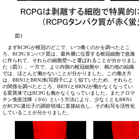
図3
まずRCPGが根冠のどこで、いつ働くのかを調べたとこ
ろ、RCPGタンパク質は、最外層に位置する根冠細胞で急激
に作られて、それらの細胞壁へと運ばれることが分かりまし
た（図3）。一方で、より内側の根冠細胞や、根の他の組織
では、ほとんど働かないことが分かりました。この働き方
は、BRN1とBRN2転写因子によく似ていたため、それらと
の関係を調べたところ、BRN1とBRN2が働かなくなってい
る変異体ではRCPGも働かなくなっていました。またクロマ
チン免疫沈降（※6）という方法により、少なくともBRN1
が
RCPG
遺伝子の調節領域に直接結合し、その転写を活性化
していることが分かりました。