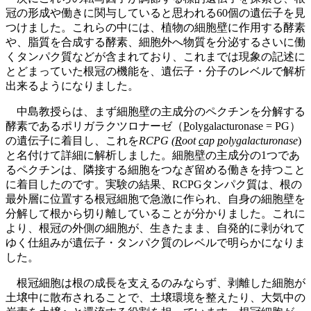
冠の形成や働きに関与していると思われる60個の遺伝子を見
つけました。これらの中には、植物の細胞壁に作用する酵素
や、脂質を合成する酵素、細胞外へ物質を分泌するさいに働
くタンパク質などが含まれており、これまでは現象の記述に
とどまっていた根冠の機能を、遺伝子・分子のレベルで解析
出来るようになりました。
中島教授らは、まず細胞壁の主成分のペクチンを分解する
酵素であるポリガラクツロナーゼ（
P
oly
g
alacturonase = PG）
の遺伝子に着目し、これを
RCPG (
R
oot
c
ap
p
oly
g
alacturonase
)
と名付けて詳細に解析しました。細胞壁の主成分の1つであ
るペクチンは、隣接する細胞をつなぎ留める働きを持つこと
に着目したのです。実験の結果、RCPGタンパク質は、根の
最外層に位置する根冠細胞で急激に作られ、自身の細胞壁を
分解して根から切り離していることが分かりました。これに
より、根冠の外側の細胞が、生きたまま、自発的に剥がれて
ゆく仕組みが遺伝子・タンパク質のレベルで明らかになりま
した。
根冠細胞は根の成長を支えるのみならず、剥離した細胞が
土壌中に散布されることで、土壌環境を整えたり、大気中の