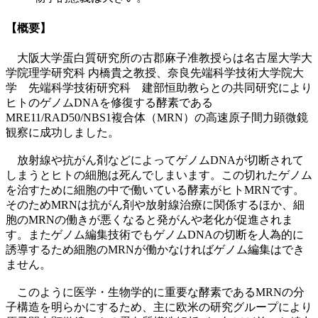
【概要】
大阪大学蛋白質研究所の古郡麻子准教授らは名古屋大学大
学院理学研究科 内橋貴之教授、奈良先端科学技術大学院大
学 先端科学技術研究科 建部恒助教らとの共同研究により
ヒトのゲノムDNAを修復する酵素である
MRE11/RAD50/NBS1複合体（MRN）の高速原子間力顕微鏡
観察に成功しました。
放射線や抗がん剤などによってゲノムDNAが切断されて
しまうとヒトの細胞は死んでしまいます。この切れたゲノム
を治すために細胞の中で働いている酵素がヒトMRNです。
そのためMRNは抗がん剤や放射線治療に関係するほか、細
胞のMRNの働きが悪くなると発がんや老化が促進されま
す。またゲノム編集技術でもゲノムDNAの切断を人為的に
誘導するため細胞のMRNが働かなければゲノム編集はでき
ません。
このように医学・生物学的に重要な酵素であるMRNの分
子構造を明らかにするため、主に欧米の研究グループにより