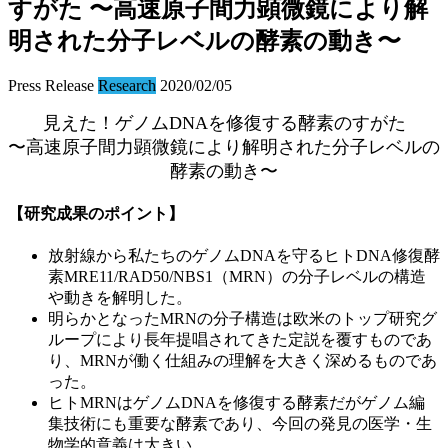
すがた 〜高速原子間力顕微鏡により解
明された分子レベルの酵素の動き〜
Press Release
Research
2020/02/05
見えた！ゲノムDNAを修復する酵素のすがた
〜高速原子間力顕微鏡により解明された分子レベルの
酵素の動き〜
【研究成果のポイント】
放射線から私たちのゲノムDNAを守るヒトDNA修復酵
素MRE11/RAD50/NBS1（MRN）の分子レベルの構造
や動きを解明した。
明らかとなったMRNの分子構造は欧米のトップ研究グ
ループにより長年提唱されてきた定説を覆すものであ
り、MRNが働く仕組みの理解を大きく深めるものであ
った。
ヒトMRNはゲノムDNAを修復する酵素だがゲノム編
集技術にも重要な酵素であり、今回の発見の医学・生
物学的意義は大きい。