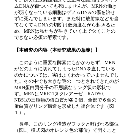
ムDNAが傷ついても死にませんが、MRNの働き
が弱くなっている細胞はゲノムDNAの傷を治せ
ずに死んでしまいます。また特に放射線などを当
てなくてもDNAの切断は低頻度ながら起きるた
め、MRNは私たちが生きていく上で欠くことの
できない必須の酵素です。
【本研究の内容（本研究成果の意義）】
このように重要な酵素にもかかわらず、MRN
がどのように切れてしまったDNAを直している
のかについては、実はよくわかっていませんでし
た。その中でも大きな謎の一つとされてきたのが
MRN蛋白質分子の不思議なリング状の形状で
す。MRNはMRE11ヌクレアーゼ、RAD50、
NBS1の三種類の蛋白質が各２個、全部で６個の
蛋白質がリング構造を形成した複合体です（図
１）。
長年、このリング構造がフックと呼ばれる部位
（図1、模式図のオレンジ色の部位）で開くこと