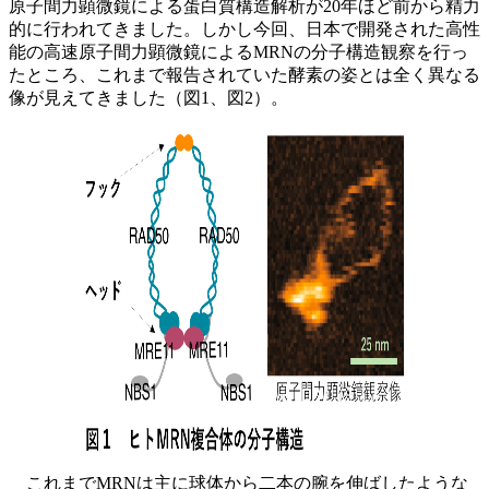
原子間力顕微鏡による蛋白質構造解析が20年ほど前から精力
的に行われてきました。しかし今回、日本で開発された高性
能の高速原子間力顕微鏡によるMRNの分子構造観察を行っ
たところ、これまで報告されていた酵素の姿とは全く異なる
像が見えてきました（図1、図2）。
これまでMRNは主に球体から二本の腕を伸ばしたような