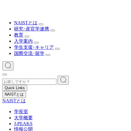
NAISTとは
研究･産官学連携
教育
入学案内
学生支援･キャリア
国際交流･留学
Quick Links
NAISTとは
NAISTとは
学長室
大学概要
J-PEAKS
情報公開