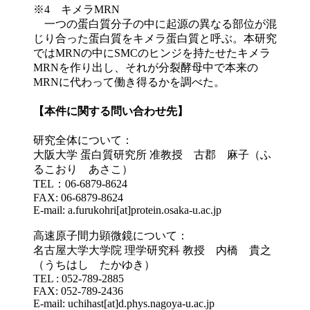
※4 キメラMRN
一つの蛋白質分子の中に起源の異なる部位が混
じり合った蛋白質をキメラ蛋白質と呼ぶ。本研究
ではMRNの中にSMCのヒンジを持たせたキメラ
MRNを作り出し、それが分裂酵母中で本来の
MRNに代わって働き得るかを調べた。
【本件に関する問い合わせ先】
研究全体について：
大阪大学 蛋白質研究所 准教授 古郡 麻子（ふ
るこおり あさこ）
TEL：06-6879-8624
FAX: 06-6879-8624
E-mail: a.furukohri[at]protein.osaka-u.ac.jp
高速原子間力顕微鏡について：
名古屋大学大学院 理学研究科 教授 内橋 貴之
（うちはし たかゆき）
TEL : 052-789-2885
FAX: 052-789-2436
E-mail: uchihast[at]d.phys.nagoya-u.ac.jp