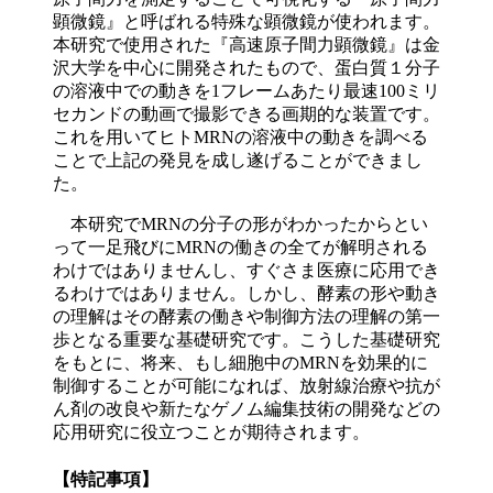
顕微鏡』と呼ばれる特殊な顕微鏡が使われます。
本研究で使用された『高速原子間力顕微鏡』は金
沢大学を中心に開発されたもので、蛋白質１分子
の溶液中での動きを1フレームあたり最速100ミリ
セカンドの動画で撮影できる画期的な装置です。
これを用いてヒトMRNの溶液中の動きを調べる
ことで上記の発見を成し遂げることができまし
た。
本研究でMRNの分子の形がわかったからとい
って一足飛びにMRNの働きの全てが解明される
わけではありませんし、すぐさま医療に応用でき
るわけではありません。しかし、
酵素の形や動き
の理解はその酵素の働きや制御方法の理解の第一
歩となる重要な基礎研究です。こうした基礎研究
をもとに、将来、もし細胞中のMRNを効果的に
制御することが可能になれば、放射線治療や抗が
ん剤の改良や新たなゲノム編集技術の開発などの
応用研究に役立つことが期待されます。
【特記事項】