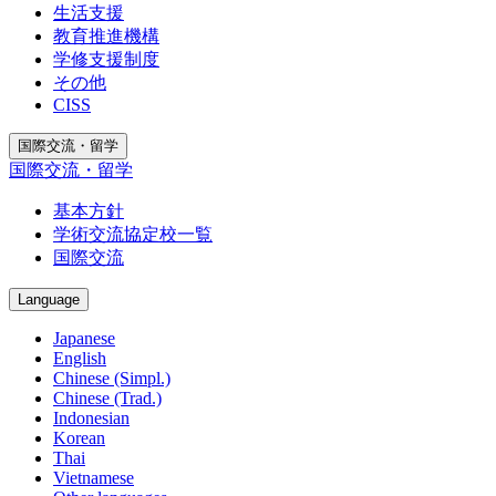
生活支援
教育推進機構
学修支援制度
その他
CISS
国際交流・留学
国際交流・留学
基本方針
学術交流協定校一覧
国際交流
Language
Japanese
English
Chinese (Simpl.)
Chinese (Trad.)
Indonesian
Korean
Thai
Vietnamese