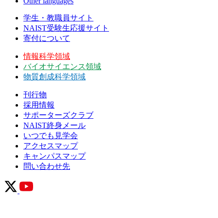
Other languages
学生・教職員サイト
NAIST受験生応援サイト
寄付について
情報科学領域
バイオサイエンス領域
物質創成科学領域
刊行物
採用情報
サポーターズクラブ
NAIST終身メール
いつでも見学会
アクセスマップ
キャンパスマップ
問い合わせ先