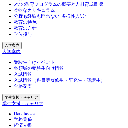
5つの教育プログラムの概要と人材育成目標
柔軟なカリキュラム
分野も経験も問わない"多様性入試"
教育の特色
教育の方針
学位授与
入学案内
入学案内
受験生向けイベント
各領域の受験生向け情報
入試情報
入試情報（科目等履修生・研究生・聴講生）
合格発表
学生支援・キャリア
学生支援・キャリア
Handbooks
学務関係
経済支援