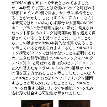
がDNAの傷を直す上で重要とされてきました
が、本研究では定説とは逆側のヘッドと呼ばれる
球状ドメイン※1側で開き、サクランボ構造とな
ることがわかりました（図２左、図３）。さらに
本研究ではヒトのみならず酵母や大腸菌のMRN
ホモログ※2の分子構造を調べ、新たに発見され
たヘッド部位でのリング開閉運動が種を超えて保
存されていることも見つけました。このことか
ら、この動きがMRNの本質的な性質であること
を示していると考えられます。さらにMRNのリ
ング構造がフックでは開かないことを証明するた
め、生きた酵母細胞中のMRNのフックをSMCタ
ンパク質※3と呼ばれる蛋白質のヒンジドメイン
と入れ替えたキメラMRN※4を持つ酵母がDNA
の傷を直す力があることを示しました。このよう
にMRNはフックではなくヘッドでリングを開閉
することが明らかになったことから、MRNは
DNAを修復する際にリングの内側にDNAを包み
込む形で結合する可能性が示されました。