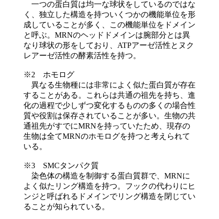
一つの蛋白質は均一な球状をしているのではな
く、独立した構造を持ついくつかの機能単位を形
成していることが多く、この機能単位をドメイン
と呼ぶ。MRNのヘッドドメインは腕部分とは異
なり球状の形をしており、ATPアーゼ活性とヌク
レアーゼ活性の酵素活性を持つ。
※2 ホモログ
異なる生物種には非常によく似た蛋白質が存在
することがある。これらは共通の祖先を持ち、進
化の過程で少しずつ変化するものの多くの場合性
質や役割は保存されていることが多い。生物の共
通祖先がすでにMRNを持っていたため、現存の
生物は全てMRNのホモログを持つと考えられて
いる。
※3 SMCタンパク質
染色体の構造を制御する蛋白質群で、MRNに
よく似たリング構造を持つ。フックの代わりにヒ
ンジと呼ばれるドメインでリング構造を閉じてい
ることが知られている。