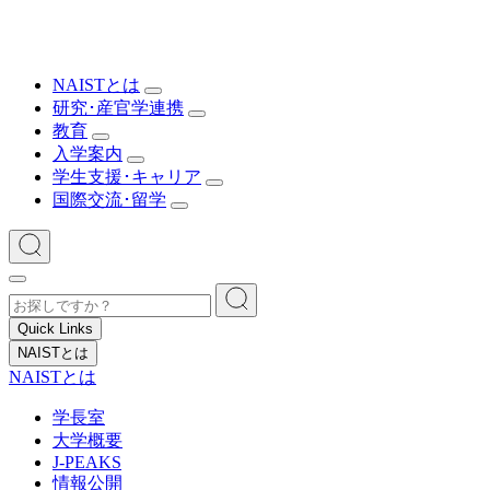
NAISTとは
研究･産官学連携
教育
入学案内
学生支援･キャリア
国際交流･留学
Quick Links
NAISTとは
NAISTとは
学長室
大学概要
J-PEAKS
情報公開