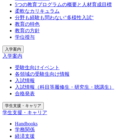
5つの教育プログラムの概要と人材育成目標
柔軟なカリキュラム
分野も経験も問わない"多様性入試"
教育の特色
教育の方針
学位授与
入学案内
入学案内
受験生向けイベント
各領域の受験生向け情報
入試情報
入試情報（科目等履修生・研究生・聴講生）
合格発表
学生支援・キャリア
学生支援・キャリア
Handbooks
学務関係
経済支援