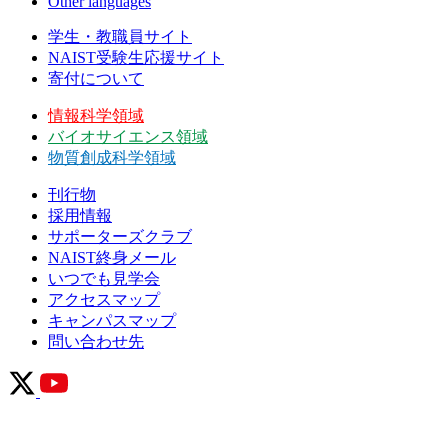
Other languages
学生・教職員サイト
NAIST受験生応援サイト
寄付について
情報科学領域
バイオサイエンス領域
物質創成科学領域
刊行物
採用情報
サポーターズクラブ
NAIST終身メール
いつでも見学会
アクセスマップ
キャンパスマップ
問い合わせ先