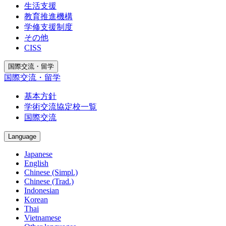
生活支援
教育推進機構
学修支援制度
その他
CISS
国際交流・留学
国際交流・留学
基本方針
学術交流協定校一覧
国際交流
Language
Japanese
English
Chinese (Simpl.)
Chinese (Trad.)
Indonesian
Korean
Thai
Vietnamese