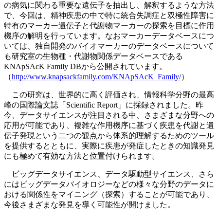
の病気に関わる重要な遺伝子を抽出し、解釈するような方法
で、今回は、精神疾患の中で特に統合失調症と双極性障害に
特有のマーカー遺伝子と代謝物マーカーの探索を目標に作用
機序の解明を行っています。なおマーカーデータベースにつ
いては、独自開発のバイオマーカーのデータベースについて
も研究室の生物種・代謝物関係データベースである
KNApSAcK Family DBから公開されています。
（
http://www.knapsackfamily.com/KNApSAcK_Family/
）
この研究は、世界的に高く評価され、情報科学分野の最高
峰の国際論文誌「Scientific Report」に採録されました。昨
今、データサイエンスが注目される中、さまざまな分野への
応用が可能であり、複雑な作用機序に基づく疾患を代謝と遺
伝子発現という二つの観点から体系的理解するためのツール
を提供するとともに、実際に疾患が発症したときの知識発見
にも極めて有効な方法と位置付けられます。
ビッグデータサイエンス、データ駆動型サイエンス、さら
にはビッグデータバイオロジーなどの様々な分野のデータに
おける関係性をマイニング（探索）することが可能であり、
今後さまざまな発見を導く可能性が開けました。