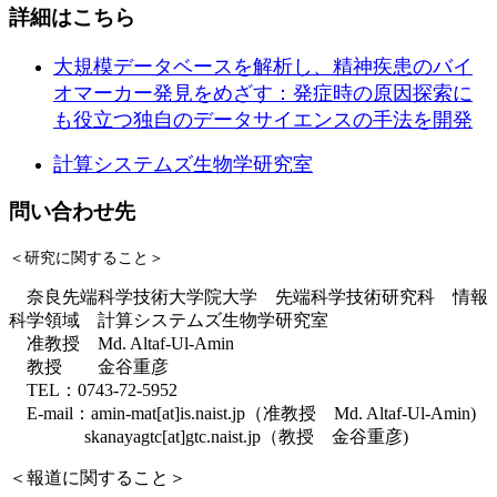
詳細はこちら
大規模データベースを解析し、精神疾患のバイ
オマーカー発見をめざす：発症時の原因探索に
も役立つ独自のデータサイエンスの手法を開発
計算システムズ生物学研究室
問い合わせ先
＜研究に関すること＞
奈良先端科学技術大学院大学 先端科学技術研究科 情報
科学領域 計算システムズ生物学研究室
准教授 Md. Altaf-Ul-Amin
教授 金谷重彦
TEL：0743-72-5952
E-mail：amin-mat[at]is.naist.jp（准教授 Md. Altaf-Ul-Amin)
skanayagtc[at]gtc.naist.jp（教授 金谷重彦)
＜
報道に関すること
＞