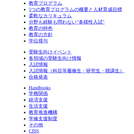
教育プログラム
5つの教育プログラムの概要と人材育成目標
柔軟なカリキュラム
分野も経験も問わない"多様性入試"
教育の特色
教育の方針
学位授与
受験生向けイベント
各領域の受験生向け情報
入試情報
入試情報（科目等履修生・研究生・聴講生）
合格発表
Handbooks
学務関係
経済支援
生活支援
教育推進機構
学修支援制度
その他
CISS