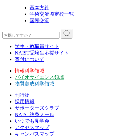
基本方針
学術交流協定校一覧
国際交流
学生・教職員サイト
NAIST受験生応援サイト
寄付について
情報科学領域
バイオサイエンス領域
物質創成科学領域
刊行物
採用情報
サポーターズクラブ
NAIST終身メール
いつでも見学会
アクセスマップ
キャンパスマップ