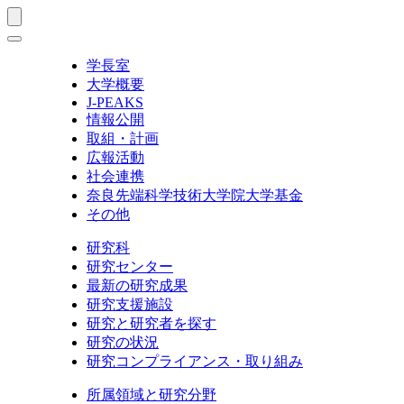
学長室
大学概要
J-PEAKS
情報公開
取組・計画
広報活動
社会連携
奈良先端科学技術大学院大学基金
その他
研究科
研究センター
最新の研究成果
研究支援施設
研究と研究者を探す
研究の状況
研究コンプライアンス・取り組み
所属領域と研究分野