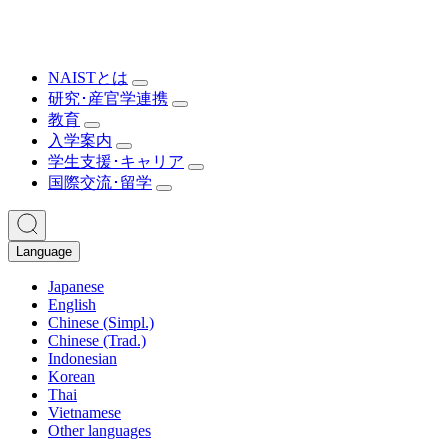
NAISTとは
研究･産官学連携
教育
入学案内
学生支援･キャリア
国際交流･留学
Language
Japanese
English
Chinese (Simpl.)
Chinese (Trad.)
Indonesian
Korean
Thai
Vietnamese
Other languages