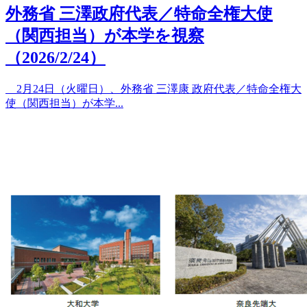
外務省 三澤政府代表／特命全権大使
（関西担当）が本学を視察
（2026/2/24）
2月24日（火曜日）、外務省 三澤康 政府代表／特命全権大
使（関西担当）が本学...