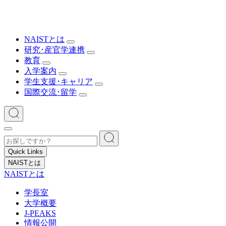
NAISTとは
研究･産官学連携
教育
入学案内
学生支援･キャリア
国際交流･留学
Quick Links
NAISTとは
NAISTとは
学長室
大学概要
J-PEAKS
情報公開