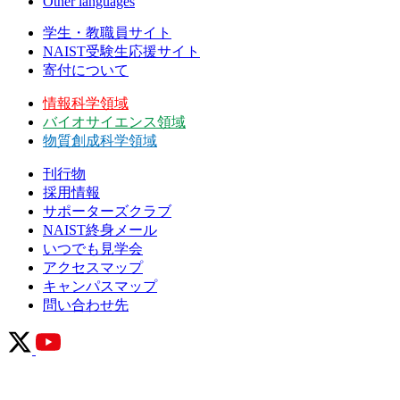
Other languages
学生・教職員サイト
NAIST受験生応援サイト
寄付について
情報科学領域
バイオサイエンス領域
物質創成科学領域
刊行物
採用情報
サポーターズクラブ
NAIST終身メール
いつでも見学会
アクセスマップ
キャンパスマップ
問い合わせ先