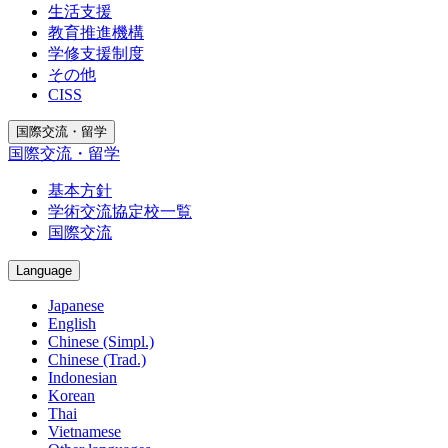
生活支援
教育推進機構
学修支援制度
その他
CISS
国際交流・留学
国際交流・留学
基本方針
学術交流協定校一覧
国際交流
Language
Japanese
English
Chinese (Simpl.)
Chinese (Trad.)
Indonesian
Korean
Thai
Vietnamese