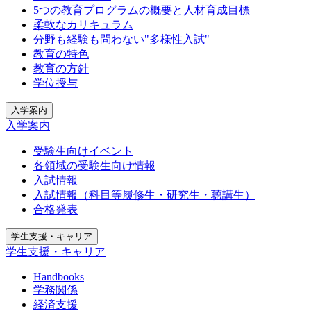
5つの教育プログラムの概要と人材育成目標
柔軟なカリキュラム
分野も経験も問わない"多様性入試"
教育の特色
教育の方針
学位授与
入学案内
入学案内
受験生向けイベント
各領域の受験生向け情報
入試情報
入試情報（科目等履修生・研究生・聴講生）
合格発表
学生支援・キャリア
学生支援・キャリア
Handbooks
学務関係
経済支援