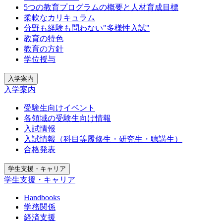
5つの教育プログラムの概要と人材育成目標
柔軟なカリキュラム
分野も経験も問わない"多様性入試"
教育の特色
教育の方針
学位授与
入学案内
入学案内
受験生向けイベント
各領域の受験生向け情報
入試情報
入試情報（科目等履修生・研究生・聴講生）
合格発表
学生支援・キャリア
学生支援・キャリア
Handbooks
学務関係
経済支援