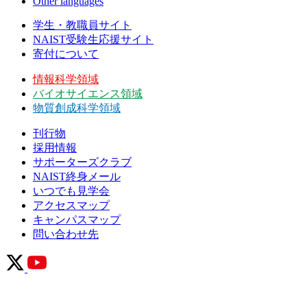
Other languages
学生・教職員サイト
NAIST受験生応援サイト
寄付について
情報科学領域
バイオサイエンス領域
物質創成科学領域
刊行物
採用情報
サポーターズクラブ
NAIST終身メール
いつでも見学会
アクセスマップ
キャンパスマップ
問い合わせ先