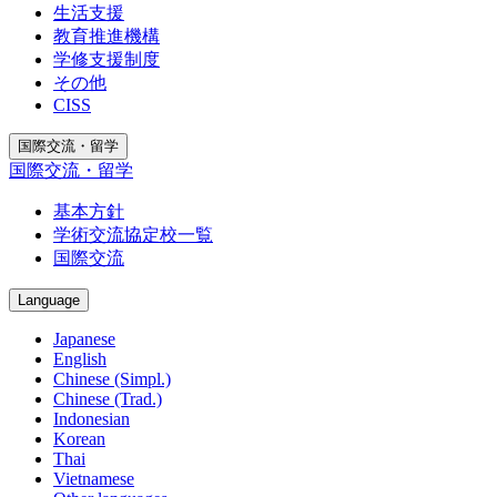
生活支援
教育推進機構
学修支援制度
その他
CISS
国際交流・留学
国際交流・留学
基本方針
学術交流協定校一覧
国際交流
Language
Japanese
English
Chinese (Simpl.)
Chinese (Trad.)
Indonesian
Korean
Thai
Vietnamese