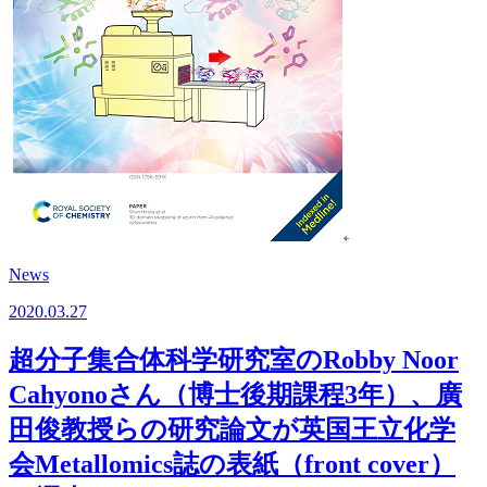
News
2020.03.27
超分子集合体科学研究室のRobby Noor
Cahyonoさん（博士後期課程3年）、廣
田俊教授らの研究論文が英国王立化学
会Metallomics誌の表紙（front cover）