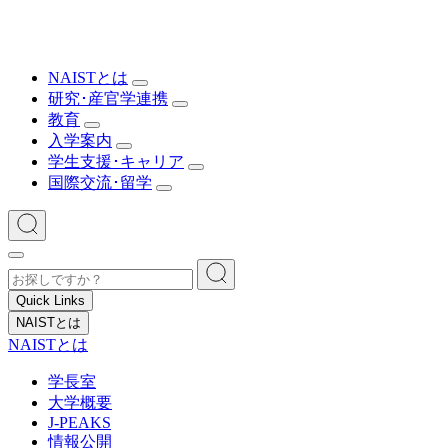
NAISTとは
研究･産官学連携
教育
入学案内
学生支援･キャリア
国際交流･留学
Quick Links
NAISTとは
NAISTとは
学長室
大学概要
J-PEAKS
情報公開