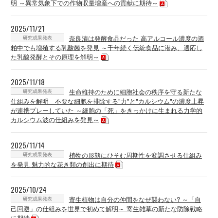
明 ～異常気象下での作物収量増産への貢献に期待～
2025/11/21
研究成果発表
奈良漬は発酵食品だった 高アルコール濃度の酒
粕中でも増殖する乳酸菌を発見 ～千年続く伝統食品に潜み、適応し
た乳酸発酵とその原理を解明～
2025/11/18
研究成果発表
生命維持のために細胞社会の秩序を守る新たな
仕組みを解明 不要な細胞を排除する"力"と"カルシウム"の濃度上昇
が連携プレーしていた ～細胞の「死」をきっかけに生まれる力学的
カルシウム波の仕組みを発見～
2025/11/14
研究成果発表
植物の形態にひそむ周期性を変調させる仕組み
を発見 魅力的な花き類の創出に期待
2025/10/24
研究成果発表
寄生植物は自分の仲間をなぜ襲わない? ～「自
己回避」の仕組みを世界で初めて解明～ 寄生雑草の新たな防除戦略
に期待