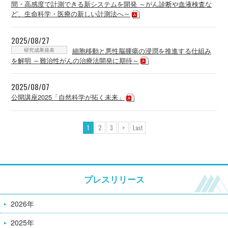
間・高感度で計測できる新システムを開発 ～がん診断や血液検査な
ど、生命科学・医療の新しい計測法へ～
2025/08/27
研究成果発表
細胞移動と悪性脳腫瘍の浸潤を推進する仕組み
を解明 ～難治性がんの治療法開発に期待～
2025/08/07
公開講座2025「自然科学が拓く未来」
1
2
3
>
Last
プレスリリース
2026年
2025年