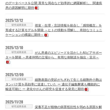
のデータベースを公開 異常な局在など効率的に網羅解析し、関連疾
患の原因解明に期待
2025/12/12
研究成果発表
視覚・生理・言語情報を統合し「感情概念」を
形成する計算モデルを開発 ～ヒトの情動を理解し、有効なコミュニ
ケーションの構築に期待～
2025/12/10
研究成果発表
がん患者のエピソードを活かしたAIピアサポー
ターを開発 ～患者仲間の立場から、有用な体験談を抽出・呈示～
2025/12/09
研究成果発表
細胞表面の突起がちぎれて生じる細胞外小胞は
タンパク質を高効率に送達していた ー 遺伝子編集酵素も機能的に
輸送可能に ー 老化やがんの研究を促進する発見に期待
2025/11/28
研究成果発表
栄養不足が植物の病害抵抗性を弱める原因を解