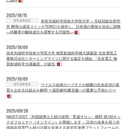
2025/10/15
研究成果発表
奈良先端科学技術大学院大学 × 月桂冠総合研究
所 酵母の成長スイッチTORC1を操作し、日本酒の香味を自在に調整
―吟醸香や酸味成分を調整する可能性―
2025/10/09
奈良先端科学技術大学院大学 物質創成科学棟大講義室 住友電気工
業株式会社とネーミングライツに関する協定を締結 「住友電工 物
質創成科学大講義室」が誕生
2025/10/09
研究成果発表
ウイルス由来のペプチドが細菌の生命必須の装
置を止める仕組みを解明 〜薬剤耐性菌克服への重要な手掛かり〜
2025/09/26
NAIST/OIST「外国籍博士人材の採用・育成サロン」構想 第1回キッ
クオフセミナー（オンライン）を開催します ～日本の未来を担う外
国籍高度専門人材の活躍を促進する産学官連携プラットフォームの