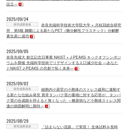
設立～
2025/09/24
研究成果発表
奈良先端科学技術大学院大学 × 月桂冠総合研究
所 第5報 麹菌による新たなPET（難分解性プラスチック）分解酵
素生産に成功
2025/09/05
奈良先端大 創立記念日事業 NAIST × J-PEAKS キックオフシンポジ
ウムを開催 先端科学技術でリデザインする人口減少社会 ―あなた
とNAIST J-PEAKS の共創で拓く未来―
2025/09/02
研究成果発表
細胞内小器官の小胞体のストレス緩和に連動す
る新たな仕組み発見 異常タンパク質の蓄積に対する応答が、タンパ
ク質の合成能を抑えると無くなった ～糖尿病など小胞体ストレス関
連の病因解明に期待～
2025/08/29
研究成果発表
「詰まらない流路」で実現！ 生体試料を長時