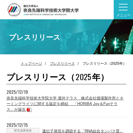
メニュー
プレスリリース
トップページ
プレスリリース
プレスリリース（2025年）
プレスリリース（
年）
2025
2025/12/19
奈良先端科学技術大学院大学 屋外テラス 株式会社堀場製作所とネ
ーミングライツに関する協定を締結 「HORIBA Joy＆Funテラ
ス」が誕生
2025/12/15
研究成果発表
遺伝子発現を調節する「RNA結合タンパク質」