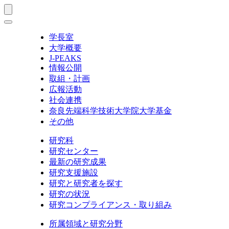
学長室
大学概要
J-PEAKS
情報公開
取組・計画
広報活動
社会連携
奈良先端科学技術大学院大学基金
その他
研究科
研究センター
最新の研究成果
研究支援施設
研究と研究者を探す
研究の状況
研究コンプライアンス・取り組み
所属領域と研究分野