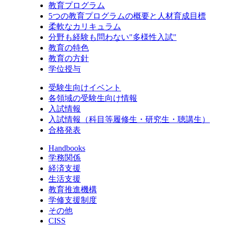
教育プログラム
5つの教育プログラムの概要と人材育成目標
柔軟なカリキュラム
分野も経験も問わない"多様性入試"
教育の特色
教育の方針
学位授与
受験生向けイベント
各領域の受験生向け情報
入試情報
入試情報（科目等履修生・研究生・聴講生）
合格発表
Handbooks
学務関係
経済支援
生活支援
教育推進機構
学修支援制度
その他
CISS