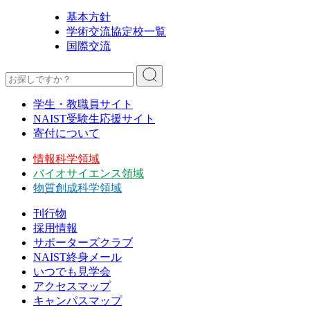
基本方針
学術交流協定校一覧
国際交流
学生・教職員サイト
NAIST受験生応援サイト
寄付について
情報科学領域
バイオサイエンス領域
物質創成科学領域
刊行物
採用情報
サポーターズクラブ
NAIST終身メール
いつでも見学会
アクセスマップ
キャンパスマップ