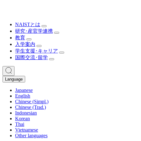
NAISTとは
研究･産官学連携
教育
入学案内
学生支援･キャリア
国際交流･留学
Language
Japanese
English
Chinese (Simpl.)
Chinese (Trad.)
Indonesian
Korean
Thai
Vietnamese
Other languages