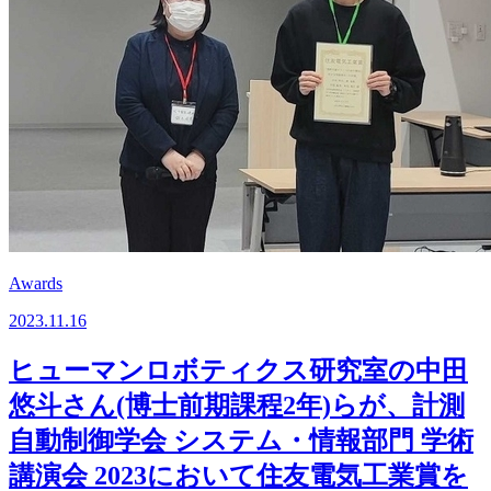
Awards
2023.11.16
ヒューマンロボティクス研究室の中田
悠斗さん(博士前期課程2年)らが、計測
自動制御学会 システム・情報部門 学術
講演会 2023において住友電気工業賞を