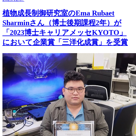
植物成長制御研究室のEma Rubaet
Sharminさん（博士後期課程2年）が
「2023博士キャリアメッセKYOTO」
において企業賞「三洋化成賞」を受賞