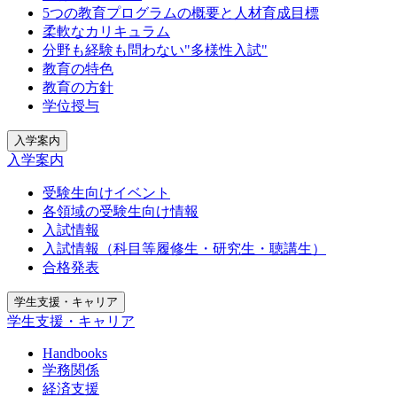
5つの教育プログラムの概要と人材育成目標
柔軟なカリキュラム
分野も経験も問わない"多様性入試"
教育の特色
教育の方針
学位授与
入学案内
入学案内
受験生向けイベント
各領域の受験生向け情報
入試情報
入試情報（科目等履修生・研究生・聴講生）
合格発表
学生支援・キャリア
学生支援・キャリア
Handbooks
学務関係
経済支援