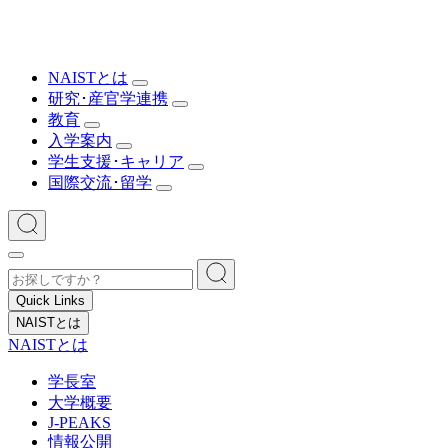
NAISTとは
研究･産官学連携
教育
入学案内
学生支援･キャリア
国際交流･留学
Quick Links
NAISTとは
NAISTとは
学長室
大学概要
J-PEAKS
情報公開