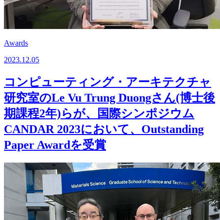
Awards
2023.12.05
コンピューティング・アーキテクチャ
研究室のLe Vu Trung Duongさん(博士後
期課程2年)らが、国際シンポジウム
CANDAR 2023において、Outstanding
Paper Awardを受賞