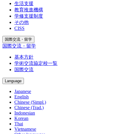
生活支援
教育推進機構
学修支援制度
その他
CISS
国際交流・留学
国際交流・留学
基本方針
学術交流協定校一覧
国際交流
Language
Japanese
English
Chinese (Simpl.)
Chinese (Trad.)
Indonesian
Korean
Thai
Vietnamese