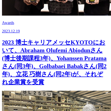
Awards
2023.12.19
2023 博士キャリアメッセKYOTOにお
いて、Abraham Olufemi Abiodunさん
(博士後期課程3年)、Yohanssen Pratama
さん(同3年)、Golbabaei Babakさん(同2
年)、立花 巧樹さん(同2年)が、それぞ
れ企業賞を受賞