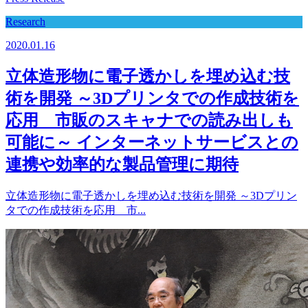
Research
2020.01.16
立体造形物に電子透かしを埋め込む技
術を開発 ～3Dプリンタでの作成技術を
応用 市販のスキャナでの読み出しも
可能に～ インターネットサービスとの
連携や効率的な製品管理に期待
立体造形物に電子透かしを埋め込む技術を開発 ～3Dプリン
タでの作成技術を応用 市...