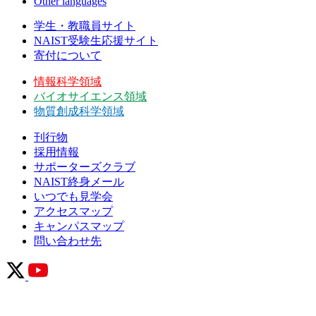
Other languages
学生・教職員サイト
NAIST受験生応援サイト
寄付について
情報科学領域
バイオサイエンス領域
物質創成科学領域
刊行物
採用情報
サポーターズクラブ
NAIST終身メール
いつでも見学会
アクセスマップ
キャンパスマップ
問い合わせ先