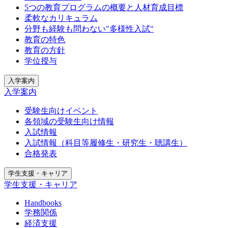
5つの教育プログラムの概要と人材育成目標
柔軟なカリキュラム
分野も経験も問わない"多様性入試"
教育の特色
教育の方針
学位授与
入学案内
入学案内
受験生向けイベント
各領域の受験生向け情報
入試情報
入試情報（科目等履修生・研究生・聴講生）
合格発表
学生支援・キャリア
学生支援・キャリア
Handbooks
学務関係
経済支援