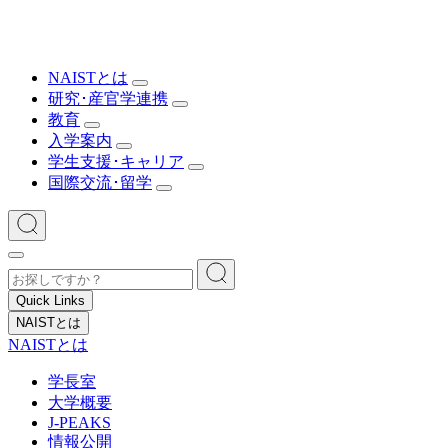
NAISTとは
研究･産官学連携
教育
入学案内
学生支援･キャリア
国際交流･留学
Quick Links
NAISTとは
NAISTとは
学長室
大学概要
J-PEAKS
情報公開