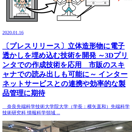
2020.01.16
〔プレスリリース〕立体造形物に電子
透かしを埋め込む技術を開発 ～3Dプリ
ンタでの作成技術を応用 市販のスキ
ャナでの読み出しも可能に～ インター
ネットサービスとの連携や効率的な製
品管理に期待
奈良先端科学技術大学院大学（学長：横矢直和）先端科学
技術研究科 情報科学領域 ...