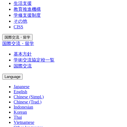
生活支援
教育推進機構
学修支援制度
その他
CISS
国際交流・留学
国際交流・留学
基本方針
学術交流協定校一覧
国際交流
Language
Japanese
English
Chinese (Simpl.)
Chinese (Trad.)
Indonesian
Korean
Thai
Vietnamese