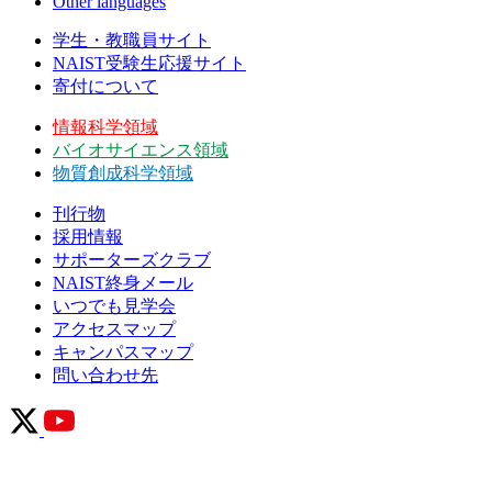
Other languages
学生・教職員サイト
NAIST受験生応援サイト
寄付について
情報科学領域
バイオサイエンス領域
物質創成科学領域
刊行物
採用情報
サポーターズクラブ
NAIST終身メール
いつでも見学会
アクセスマップ
キャンパスマップ
問い合わせ先