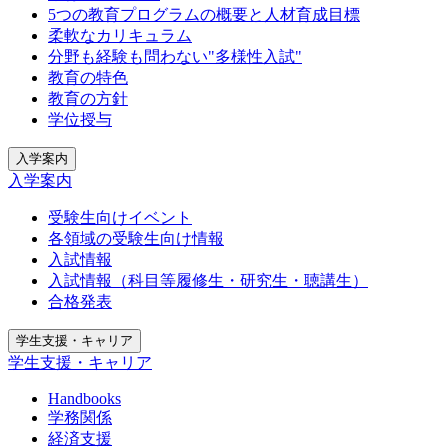
5つの教育プログラムの概要と人材育成目標
柔軟なカリキュラム
分野も経験も問わない"多様性入試"
教育の特色
教育の方針
学位授与
入学案内
入学案内
受験生向けイベント
各領域の受験生向け情報
入試情報
入試情報（科目等履修生・研究生・聴講生）
合格発表
学生支援・キャリア
学生支援・キャリア
Handbooks
学務関係
経済支援