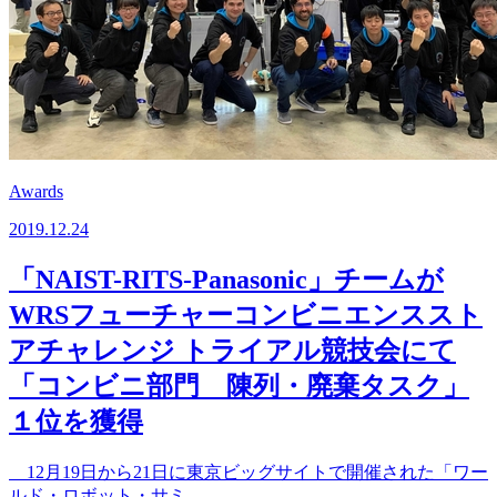
Awards
2019.12.24
「NAIST-RITS-Panasonic」チームが
WRSフューチャーコンビニエンススト
アチャレンジ トライアル競技会にて
「コンビニ部門 陳列・廃棄タスク」
１位を獲得
12月19日から21日に東京ビッグサイトで開催された「ワー
ルド・ロボット・サミ...