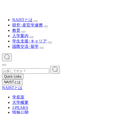
NAISTとは
研究･産官学連携
教育
入学案内
学生支援･キャリア
国際交流･留学
Quick Links
NAISTとは
NAISTとは
学長室
大学概要
J-PEAKS
情報公開