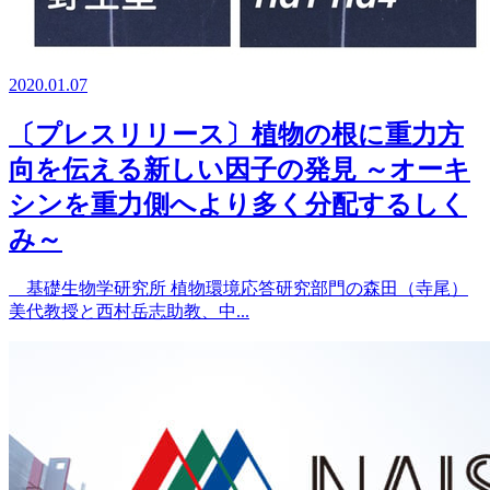
2020.01.07
〔プレスリリース〕植物の根に重力方
向を伝える新しい因子の発見 ～オーキ
シンを重力側へより多く分配するしく
み～
基礎生物学研究所 植物環境応答研究部門の森田（寺尾）
美代教授と西村岳志助教、中...