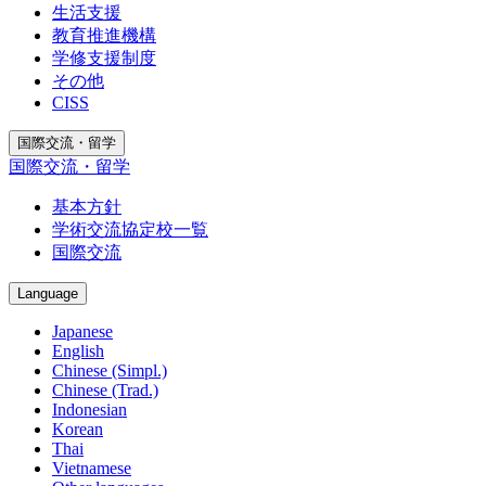
生活支援
教育推進機構
学修支援制度
その他
CISS
国際交流・留学
国際交流・留学
基本方針
学術交流協定校一覧
国際交流
Language
Japanese
English
Chinese (Simpl.)
Chinese (Trad.)
Indonesian
Korean
Thai
Vietnamese