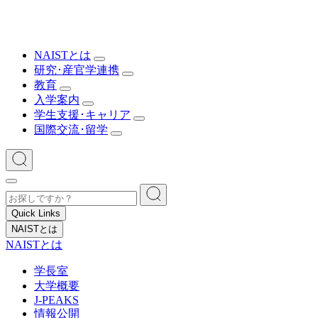
NAISTとは
研究･産官学連携
教育
入学案内
学生支援･キャリア
国際交流･留学
Quick Links
NAISTとは
NAISTとは
学長室
大学概要
J-PEAKS
情報公開