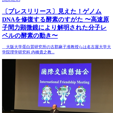
〔プレスリリース〕見えた！ゲノム
DNAを修復する酵素のすがた 〜高速原
子間力顕微鏡により解明された分子レ
ベルの酵素の動き〜
大阪大学蛋白質研究所の古郡麻子准教授らは名古屋大学大
学院理学研究科 内橋貴之教...