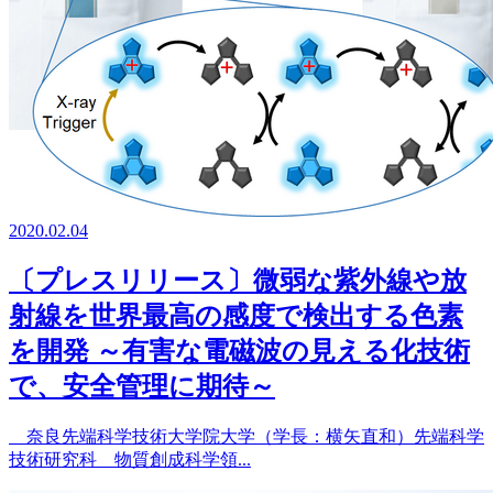
2020.02.04
〔プレスリリース〕微弱な紫外線や放
射線を世界最高の感度で検出する色素
を開発 ～有害な電磁波の見える化技術
で、安全管理に期待～
奈良先端科学技術大学院大学（学長：横矢直和）先端科学
技術研究科 物質創成科学領...