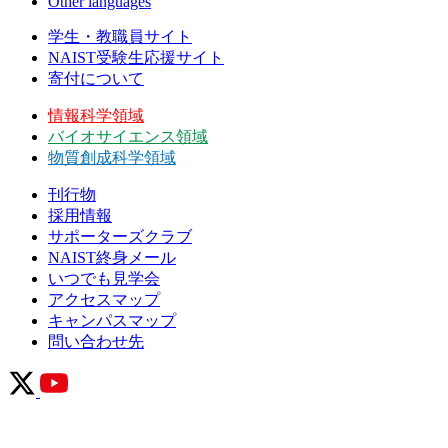
Other languages
学生・教職員サイト
NAIST受験生応援サイト
寄付について
情報科学領域
バイオサイエンス領域
物質創成科学領域
刊行物
採用情報
サポーターズクラブ
NAIST終身メール
いつでも見学会
アクセスマップ
キャンパスマップ
問い合わせ先