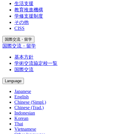
生活支援
教育推進機構
学修支援制度
その他
CISS
国際交流・留学
国際交流・留学
基本方針
学術交流協定校一覧
国際交流
Language
Japanese
English
Chinese (Simpl.)
Chinese (Trad.)
Indonesian
Korean
Thai
Vietnamese