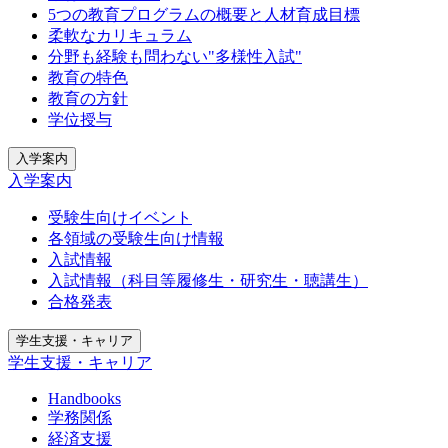
5つの教育プログラムの概要と人材育成目標
柔軟なカリキュラム
分野も経験も問わない"多様性入試"
教育の特色
教育の方針
学位授与
入学案内
入学案内
受験生向けイベント
各領域の受験生向け情報
入試情報
入試情報（科目等履修生・研究生・聴講生）
合格発表
学生支援・キャリア
学生支援・キャリア
Handbooks
学務関係
経済支援