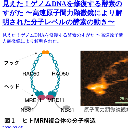
見えた！ゲノムDNAを修復する酵素の
すがた 〜高速原子間力顕微鏡により解
明された分子レベルの酵素の動き〜
見えた！ゲノムDNAを修復する酵素のすがた 〜高速原子間
力顕微鏡により解明された...
2020.02.05