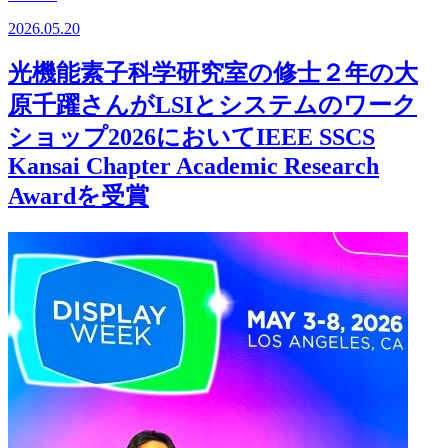
2026.05.20
光機能素子科学研究室の修士２年の大
原千躍さんがLSIとシステムのワーク
ショップ2026においてIEEE SSCS
Kansai Chapter Academic Research
Awardを受賞