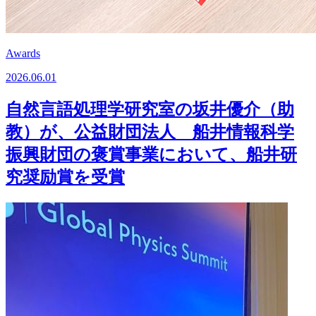
Awards
2026.06.01
自然言語処理学研究室の坂井優介（助
教）が、公益財団法人 船井情報科学
振興財団の褒賞事業において、船井研
究奨励賞を受賞