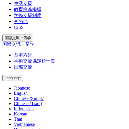
生活支援
教育推進機構
学修支援制度
その他
CISS
国際交流・留学
国際交流・留学
基本方針
学術交流協定校一覧
国際交流
Language
Japanese
English
Chinese (Simpl.)
Chinese (Trad.)
Indonesian
Korean
Thai
Vietnamese