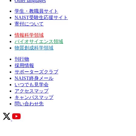
Other languages
学生・教職員サイト
NAIST受験生応援サイト
寄付について
情報科学領域
バイオサイエンス領域
物質創成科学領域
刊行物
採用情報
サポーターズクラブ
NAIST終身メール
いつでも見学会
アクセスマップ
キャンパスマップ
問い合わせ先