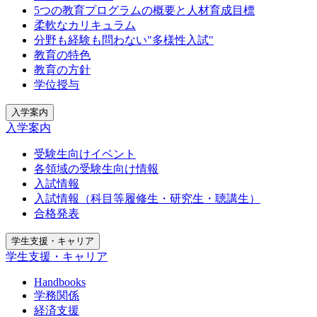
5つの教育プログラムの概要と人材育成目標
柔軟なカリキュラム
分野も経験も問わない"多様性入試"
教育の特色
教育の方針
学位授与
入学案内
入学案内
受験生向けイベント
各領域の受験生向け情報
入試情報
入試情報（科目等履修生・研究生・聴講生）
合格発表
学生支援・キャリア
学生支援・キャリア
Handbooks
学務関係
経済支援