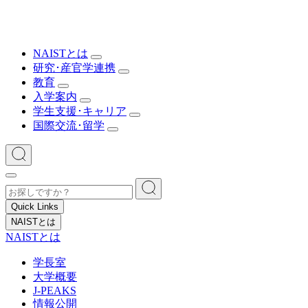
NAISTとは
研究･産官学連携
教育
入学案内
学生支援･キャリア
国際交流･留学
Quick Links
NAISTとは
NAISTとは
学長室
大学概要
J-PEAKS
情報公開