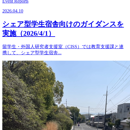
Event Reports
2026.04.10
シェア型学生宿舎向けのガイダンスを
実施（2026/4/1）
留学生・外国人研究者支援室（CISS）では教育支援課と連
携して、シェア型学生宿舎...