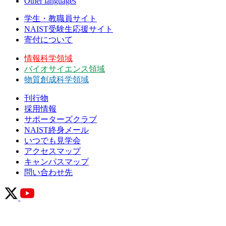
Other languages
学生・教職員サイト
NAIST受験生応援サイト
寄付について
情報科学領域
バイオサイエンス領域
物質創成科学領域
刊行物
採用情報
サポーターズクラブ
NAIST終身メール
いつでも見学会
アクセスマップ
キャンパスマップ
問い合わせ先