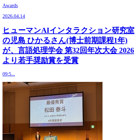
Awards
2026.04.14
ヒューマンAIインタラクション研究室
の児島 ひかるさん(博士前期課程1年)
が、言語処理学会 第32回年次大会 2026
より若手奨励賞を受賞
09:5...