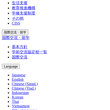
生活支援
教育推進機構
学修支援制度
その他
CISS
国際交流・留学
国際交流・留学
基本方針
学術交流協定校一覧
国際交流
Language
Japanese
English
Chinese (Simpl.)
Chinese (Trad.)
Indonesian
Korean
Thai
Vietnamese