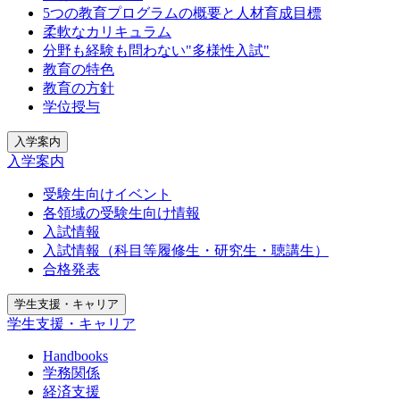
5つの教育プログラムの概要と人材育成目標
柔軟なカリキュラム
分野も経験も問わない"多様性入試"
教育の特色
教育の方針
学位授与
入学案内
入学案内
受験生向けイベント
各領域の受験生向け情報
入試情報
入試情報（科目等履修生・研究生・聴講生）
合格発表
学生支援・キャリア
学生支援・キャリア
Handbooks
学務関係
経済支援