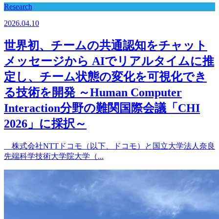
Research
2026.04.10
世界初、チームの共通認知をチャット
メッセージから AIでリアルタイムに推
定し、チーム状態の変化を可視化でき
る技術を開発 ～Human Computer
Interaction分野の難関国際会議「CHI
2026」に採択～
株式会社NTTドコモ（以下、ドコモ）と国立大学法人奈良
先端科学技術大学院大学（...