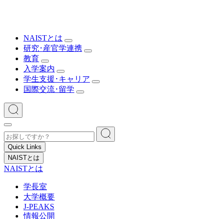
NAISTとは
研究･産官学連携
教育
入学案内
学生支援･キャリア
国際交流･留学
Quick Links
NAISTとは
NAISTとは
学長室
大学概要
J-PEAKS
情報公開