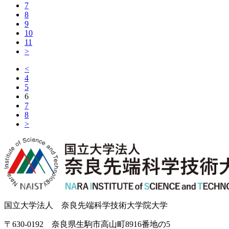
7
8
9
10
11
>
<
4
5
6
7
8
>
国立大学法人 奈良先端科学技術大学院大学
〒630-0192 奈良県生駒市高山町8916番地の5