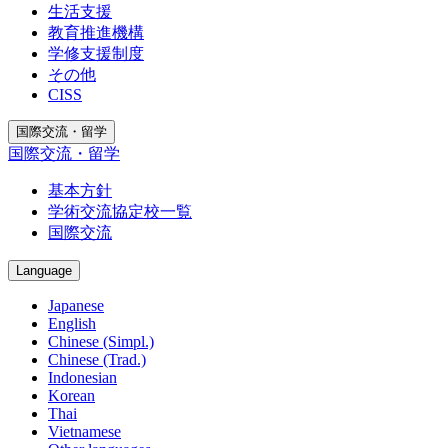
生活支援
教育推進機構
学修支援制度
その他
CISS
国際交流・留学
国際交流・留学
基本方針
学術交流協定校一覧
国際交流
Language
Japanese
English
Chinese (Simpl.)
Chinese (Trad.)
Indonesian
Korean
Thai
Vietnamese