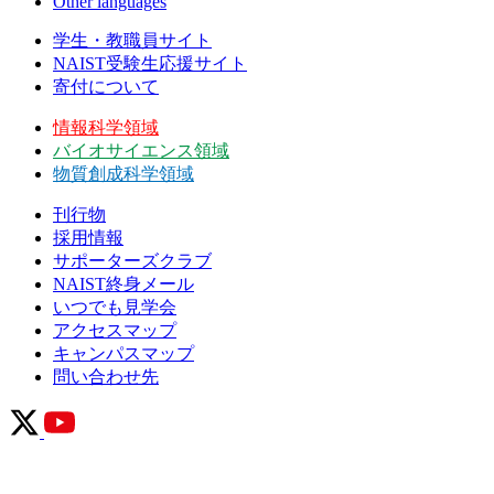
Other languages
学生・教職員サイト
NAIST受験生応援サイト
寄付について
情報科学領域
バイオサイエンス領域
物質創成科学領域
刊行物
採用情報
サポーターズクラブ
NAIST終身メール
いつでも見学会
アクセスマップ
キャンパスマップ
問い合わせ先