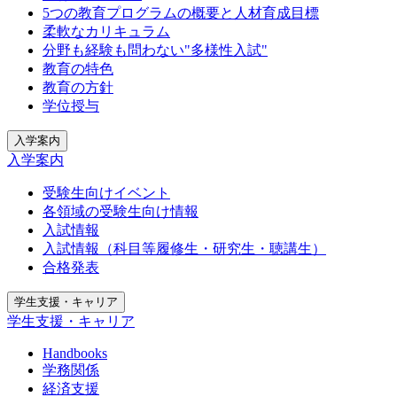
5つの教育プログラムの概要と人材育成目標
柔軟なカリキュラム
分野も経験も問わない"多様性入試"
教育の特色
教育の方針
学位授与
入学案内
入学案内
受験生向けイベント
各領域の受験生向け情報
入試情報
入試情報（科目等履修生・研究生・聴講生）
合格発表
学生支援・キャリア
学生支援・キャリア
Handbooks
学務関係
経済支援