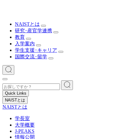
NAISTとは
研究･産官学連携
教育
入学案内
学生支援･キャリア
国際交流･留学
Quick Links
NAISTとは
NAISTとは
学長室
大学概要
J-PEAKS
情報公開