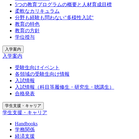
5つの教育プログラムの概要と人材育成目標
柔軟なカリキュラム
分野も経験も問わない"多様性入試"
教育の特色
教育の方針
学位授与
入学案内
入学案内
受験生向けイベント
各領域の受験生向け情報
入試情報
入試情報（科目等履修生・研究生・聴講生）
合格発表
学生支援・キャリア
学生支援・キャリア
Handbooks
学務関係
経済支援