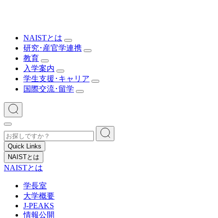
NAISTとは
研究･産官学連携
教育
入学案内
学生支援･キャリア
国際交流･留学
Quick Links
NAISTとは
NAISTとは
学長室
大学概要
J-PEAKS
情報公開