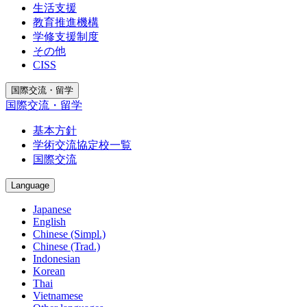
生活支援
教育推進機構
学修支援制度
その他
CISS
国際交流・留学
国際交流・留学
基本方針
学術交流協定校一覧
国際交流
Language
Japanese
English
Chinese (Simpl.)
Chinese (Trad.)
Indonesian
Korean
Thai
Vietnamese