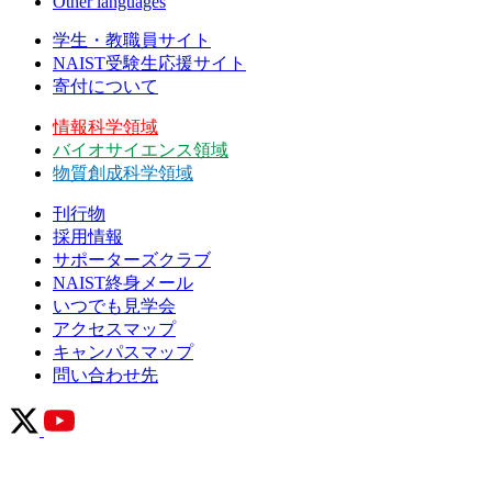
Other languages
学生・教職員サイト
NAIST受験生応援サイト
寄付について
情報科学領域
バイオサイエンス領域
物質創成科学領域
刊行物
採用情報
サポーターズクラブ
NAIST終身メール
いつでも見学会
アクセスマップ
キャンパスマップ
問い合わせ先