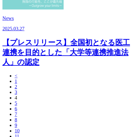
News
2025.03.27
【プレスリリース】全国初となる医工
連携を目的とした「大学等連携推進法
人」の認定
<
1
2
3
4
5
6
7
8
9
10
11