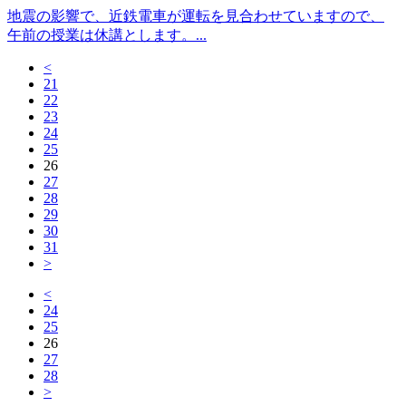
地震の影響で、近鉄電車が運転を見合わせていますので、
午前の授業は休講とします。...
<
21
22
23
24
25
26
27
28
29
30
31
>
<
24
25
26
27
28
>