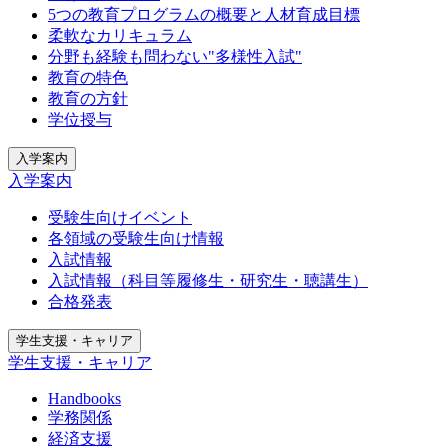
5つの教育プログラムの概要と人材育成目標
柔軟なカリキュラム
分野も経験も問わない"多様性入試"
教育の特色
教育の方針
学位授与
入学案内
入学案内
受験生向けイベント
各領域の受験生向け情報
入試情報
入試情報（科目等履修生・研究生・聴講生）
合格発表
学生支援・キャリア
学生支援・キャリア
Handbooks
学務関係
経済支援