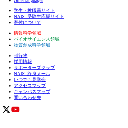
Other languages
学生・教職員サイト
NAIST受験生応援サイト
寄付について
情報科学領域
バイオサイエンス領域
物質創成科学領域
刊行物
採用情報
サポーターズクラブ
NAIST終身メール
いつでも見学会
アクセスマップ
キャンパスマップ
問い合わせ先