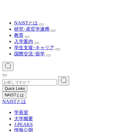
NAISTとは
研究･産官学連携
教育
入学案内
学生支援･キャリア
国際交流･留学
Quick Links
NAISTとは
NAISTとは
学長室
大学概要
J-PEAKS
情報公開