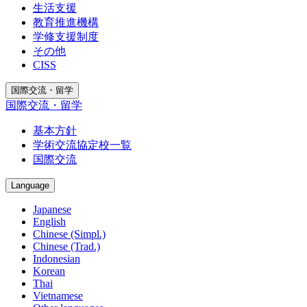
生活支援
教育推進機構
学修支援制度
その他
CISS
国際交流・留学
国際交流・留学
基本方針
学術交流協定校一覧
国際交流
Language
Japanese
English
Chinese (Simpl.)
Chinese (Trad.)
Indonesian
Korean
Thai
Vietnamese