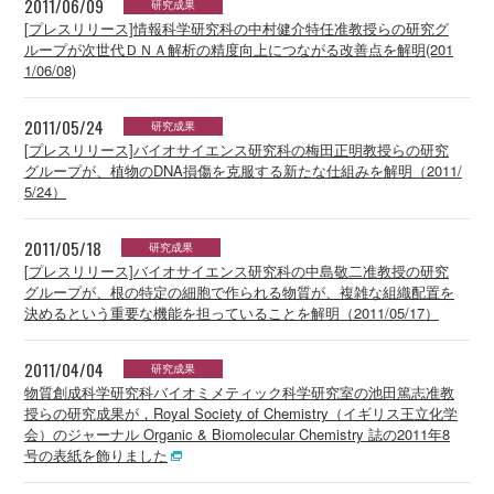
2011/06/09
研究成果
[プレスリリース]情報科学研究科の中村健介特任准教授らの研究グ
ループが次世代ＤＮＡ解析の精度向上につながる改善点を解明(201
1/06/08)
2011/05/24
研究成果
[プレスリリース]バイオサイエンス研究科の梅田正明教授らの研究
グループが、植物のDNA損傷を克服する新たな仕組みを解明（2011/
5/24）
2011/05/18
研究成果
[プレスリリース]バイオサイエンス研究科の中島敬二准教授の研究
グループが、根の特定の細胞で作られる物質が、複雑な組織配置を
決めるという重要な機能を担っていることを解明（2011/05/17）
2011/04/04
研究成果
物質創成科学研究科バイオミメティック科学研究室の池田篤志准教
授らの研究成果が，Royal Society of Chemistry（イギリス王立化学
会）のジャーナル Organic & Biomolecular Chemistry 誌の2011年8
号の表紙を飾りました