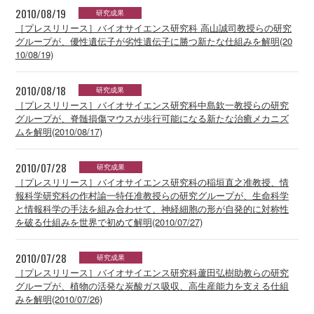
2010/08/19
研究成果
［プレスリリース］バイオサイエンス研究科 高山誠司教授らの研究
グループが、優性遺伝子が劣性遺伝子に勝つ新たな仕組みを解明(20
10/08/19)
2010/08/18
研究成果
［プレスリリース］バイオサイエンス研究科中島欽一教授らの研究
グループが、脊髄損傷マウスが歩行可能になる新たな治癒メカニズ
ムを解明(2010/08/17)
2010/07/28
研究成果
［プレスリリース］バイオサイエンス研究科の稲垣直之准教授、情
報科学研究科の作村諭一特任准教授らの研究グループが、生命科学
と情報科学の手法を組み合わせて、神経細胞の形が自発的に対称性
を破る仕組みを世界で初めて解明(2010/07/27)
2010/07/28
研究成果
［プレスリリース］バイオサイエンス研究科蘆田弘樹助教らの研究
グループが、植物の活発な炭酸ガス吸収、高生産能力を支える仕組
みを解明(2010/07/26)