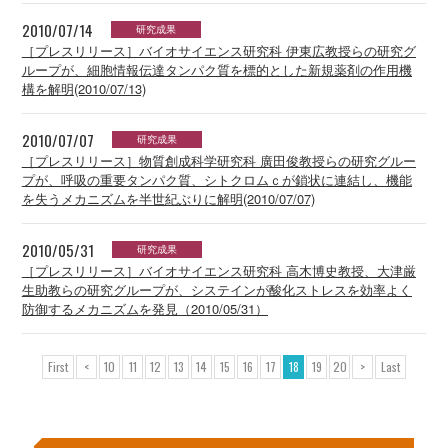
2010/07/14
研究成果
［プレスリリース］バイオサイエンス研究科 伊東広教授らの研究グ
ループが、細胞情報伝達タンパク質を標的とした新規薬剤の作用機
構を解明(2010/07/13)
2010/07/07
研究成果
［プレスリリース］物質創成科学研究科 廣田俊教授らの研究グルー
プが、呼吸の重要タンパク質、シトクロムｃが鎖状に連結し、機能
を失うメカニズムを半世紀ぶりに解明(2010/07/07)
2010/05/31
研究成果
［プレスリリース］バイオサイエンス研究科 高木博史教授、大津厳
生助教らの研究グループが、システインが酸化ストレスを効率よく
防御するメカニズムを発見（2010/05/31）
First
<
10
11
12
13
14
15
16
17
18
19
20
>
Last