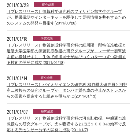
2011/03/29
研究成果
［プレスリリース］情報科学研究科のフィリピン留学生グループ
が、携帯電話やインターネットを駆使して災害情報を共有するため
のシステムの開発を目指す(2011/03/28)
2011/01/18
研究成果
［プレスリリース］物質創成科学研究科の細川陽一郎特任准教授と
近畿大学医学部の伊藤彰彦教授の研究グループが、レーザー衝撃波
を使い接触せずに、生体で細胞同士が結びつく力を一つずつ計測す
る技術の開発に成功(2011/01/18)
2011/01/14
研究成果
［プレスリリース］バイオサイエンス研究科 柳谷耕太研究員と河野
憲二教授らの研究グループが、タンパク質合成の停止がストレスか
らの回復を促進する仕組みを明らかに(2011/01/13)
2011/01/07
研究成果
［プレスリリース］物質創成科学研究科の河合壯教授、中嶋琢也准
教授らの研究グループが、光を吸収するとほぼ１００％の効率で反
応する光センサー分子の開発に成功(2011/1/7)