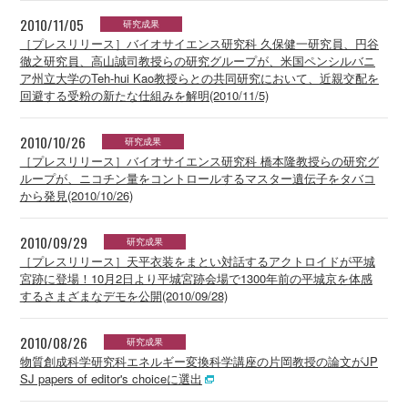
2010/11/05
研究成果
［プレスリリース］バイオサイエンス研究科 久保健一研究員、円谷
徹之研究員、高山誠司教授らの研究グループが、米国ペンシルバニ
ア州立大学のTeh-hui Kao教授らとの共同研究において、近親交配を
回避する受粉の新たな仕組みを解明(2010/11/5)
2010/10/26
研究成果
［プレスリリース］バイオサイエンス研究科 橋本隆教授らの研究グ
ループが、ニコチン量をコントロールするマスター遺伝子をタバコ
から発見(2010/10/26)
2010/09/29
研究成果
［プレスリリース］天平衣装をまとい対話するアクトロイドが平城
宮跡に登場！10月2日より平城宮跡会場で1300年前の平城京を体感
するさまざまなデモを公開(2010/09/28)
2010/08/26
研究成果
物質創成科学研究科エネルギー変換科学講座の片岡教授の論文がJP
SJ papers of editor's choiceに選出