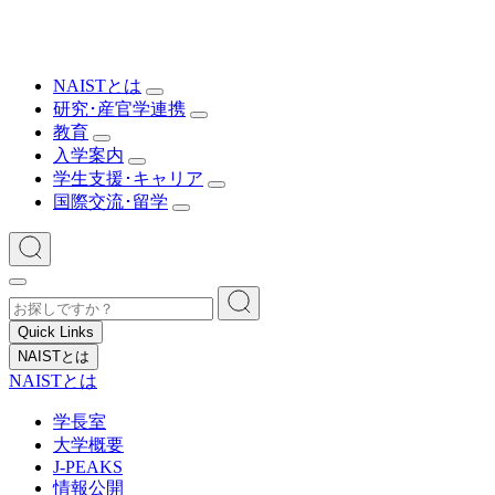
NAISTとは
研究･産官学連携
教育
入学案内
学生支援･キャリア
国際交流･留学
Quick Links
NAISTとは
NAISTとは
学長室
大学概要
J-PEAKS
情報公開