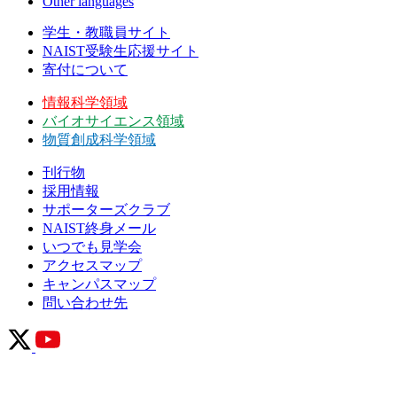
Other languages
学生・教職員サイト
NAIST受験生応援サイト
寄付について
情報科学領域
バイオサイエンス領域
物質創成科学領域
刊行物
採用情報
サポーターズクラブ
NAIST終身メール
いつでも見学会
アクセスマップ
キャンパスマップ
問い合わせ先