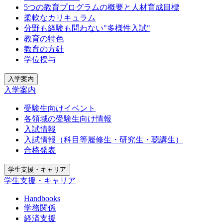
5つの教育プログラムの概要と人材育成目標
柔軟なカリキュラム
分野も経験も問わない"多様性入試"
教育の特色
教育の方針
学位授与
入学案内
入学案内
受験生向けイベント
各領域の受験生向け情報
入試情報
入試情報（科目等履修生・研究生・聴講生）
合格発表
学生支援・キャリア
学生支援・キャリア
Handbooks
学務関係
経済支援