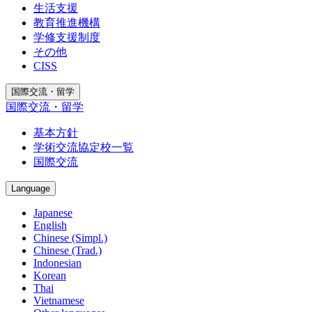
生活支援
教育推進機構
学修支援制度
その他
CISS
国際交流・留学
国際交流・留学
基本方針
学術交流協定校一覧
国際交流
Language
Japanese
English
Chinese (Simpl.)
Chinese (Trad.)
Indonesian
Korean
Thai
Vietnamese